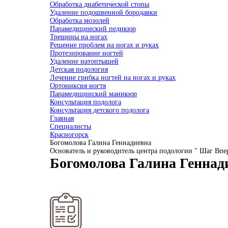
Обработка диабетической стопы
Удаление подошвенной бородавки
Обработка мозолей
Парамедицинский педикюр
Трещины на ногах
Решение проблем на ногах и руках
Протезирование ногтей
Удаление натоптышей
Детская подология
Лечение грибка ногтей на ногах и руках
Ортониксия ногтя
Парамедицинский маникюр
Консультация подолога
Консультация детского подолога
Главная
Специалисты
Красногорск
Богомолова Галина Геннадиевна
Основатель и руководитель центра подологии " Шаг Впе
Богомолова Галина Геннад