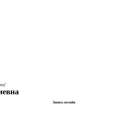
ред"
иевна
Запись онлайн