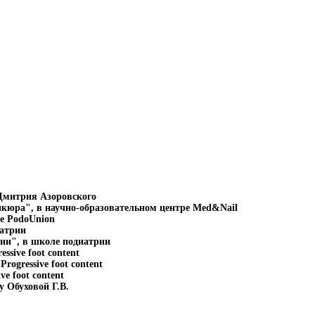
Дмитрия Азоровского
кюра", в научно-образовательном центре Med&Nail
оле PodoUnion
иатрии
дии", в школе подиатрии
sive foot content
rogressive foot content
e foot content
 Обуховой Г.В.