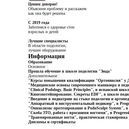
Ценим доверие!
Объясним проблему и расскажем
как она будет решена.
С 2019 года
Заботимся о здоровье стоп
взрослых и детей
Лучшие специалисты
В области подологии,
лучшее оборудование
Информация
Образование
Основное :
Прошла обучение в школе подологии "Зюда"
Дополнительное :
"Курсы повышения квалификации "Ортониксия" у 
"Медицинские основы современного маникюра и педи
"Clinical Podology. Basic Principles", в испанской шк
"Кинезиотейпирование. Секреты EDF", в школе под
"Введение в подиатрию на стыке подологии и ортопе
"Аппаратный и инструментальный педикюр", в Progres
"Онихолизис протезирование и PodoSculpt System", в P
"Скоба 3ТО, работа с вросшими ногтями", в Progressiv
"Травмированные ногти", практическая стажировка у
Дипломы и сертификаты