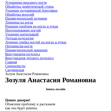
Устранение вросшего ногтя
Обработка диабетической стопы
Удаление подошвенной бородавки
Обработка мозолей
Парамедицинский педикюр
Трещины на ногах
Решение проблем на ногах и руках
Протезирование ногтей
Удаление натоптышей
Детская подология
Лечение грибка ногтей на ногах и руках
Ортониксия ногтя
Парамедицинский маникюр
Консультация подолога
Консультация детского подолога
Главная
Специалисты
Сходненская
Зозуля Анастасия Романовна
Зозуля Анастасия Романовна
Запись онлайн
Ценим доверие!
Объясним проблему и расскажем
как она будет решена.