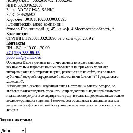
Номер счёта: 40802810702410002545
ИНН: 502804632656
Банк: АО "АЛЬФА-БАНК"
БИК: 044525593
Кор. счёт: 30101810200000000593
Юридический адрес компании:
бульвар Павшинский, д. 45, кв./оф. 4 Московская область, г.
Красногорск
ОГРНИП: 319508100203890 от 3 сентября 2019 г.
Контакты
ПН - ВС: с 10.00 - 20.00
+7 (499) 755-95-85
podo.ctn@yandex.ru
Обращаем Ваше внимание на то, что данный интернет-сайт носит
исключительно информационный характер и ни при каких условиях
информационные материалы и цены, размещенные на сайте, не являются
публичной офертой, определяемой положениями Статьи 437 Гражданского
кодекса РФ.
Информация о лечении, опубликованная в статьях на данном ресурсе, не
является подтверждением того, что центр подологии и педикюра оказывает
медицинские услуги. Все медицинские услуги должны предоставляться только
после консультации с врачом. Рекомендуем обращаться к специалистам для
получения профессиональной консультации и назначения соответствующего
лечения.
Заявка на прием