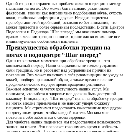
Одной из распространенных проблем являются трещины между
пальцами на ногах. Это может быть вызвано различными
факторами, такими как неправильно подобранная обувь, сухость
кожи, грибковые инфекции и другие. Нередко пациенты
пренебрегают этой проблемой, оставляя ее без внимания, что
может привести к более серьезным последствиям. В сети Центров
Подологии и Педикюра "Шаг вперед" мы оказываем помощь
врачам в лечении трещин на ногах, принимая во внимание все
индивидуальные особенности пациента.
Преимущества обработки трещин на
ногах в подоцентре “Шаг вперед”
Один из ключевых моментов при обработке трещин – это
комплексный подход. Наши специалисты не только устраняют
сами трещины, но и работают над устранением причин их
появления. Это может включать в себя рекомендации по уходу за
кожей, подбору правильной обуви, а также предоставление
профилактических мер для предотвращения рецидивов.
Важным аспектом является доступность наших услуг. Мы
понимаем, что забота о здоровье ног должна быть доступной
каждому. В подоцентре "Шаг вперед" цены на обработку трещин
на ногах вполне приемлемы и не наносят ущерб бюджету
пациента. Мы стремимся предоставить качественные процедуры
по доступным ценам, чтобы каждый житель Москвы мог
позволить себе заботиться о своем здоровье.
Для удобства наших пациентов мы предоставляем возможность
записи на прием. Это позволяет сэкономить время и избежать
лишних ожиданий. Просто позвоните нам или воспользуйтесь