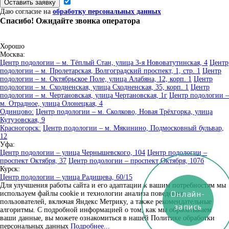
Оставить заявку
Даю согласие на
обработку персональных данных
Спасибо! Ожидайте звонка оператора
Хорошо
Москва:
Центр подологии – м. Тёплый Стан, улица 3-я Нововатутинская, 4
Центр
подологии – м. Пролетарская, Волгоградский проспект, 1, стр. 1
Центр
подологии – м. Октябрьское Поле, улица Алабяна, 12, корп. 1
Центр
подологии – м. Сходненская, улица Сходненская, 35, корп. 1
Центр
подологии – м. Чертановская, улица Чертановская, 1г
Центр подологии –
м. Отрадное, улица Олонецкая, 4
Одинцово:
Центр подологии – м. Сколково, Новая Трёхгорка, улица
Кутузовская, 9
Красногорск:
Центр подологии – м. Мякинино, Подмосковный бульвар,
12
Уфа:
Центр подологии – улица Чернышевского, 104
Центр подологии –
проспект Октября, 37
Центр подологии – проспект Октября, 107б
Курск:
Центр подологии – улица Радищева, 60/15
Для улучшения работы сайта и его адаптации к вашим потребностям мы
Онлайн-
используем файлы cookie и технологии анализа поведения
пользователей, включая Яндекс Метрику, а также рекомендательные
запись
алгоритмы. С подробной информацией о том, как мы обрабатываем
ваши данные, вы можете ознакомиться в нашей Политике обработки
персональных данных
Подробнее...