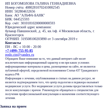
ИП БОГОМОЛОВА ГАЛИНА ГЕННАДИЕВНА
Номер счёта: 40802810702410002545
ИНН: 502804632656
Банк: АО "АЛЬФА-БАНК"
БИК: 044525593
Кор. счёт: 30101810200000000593
Юридический адрес компании:
бульвар Павшинский, д. 45, кв./оф. 4 Московская область, г.
Красногорск
ОГРНИП: 319508100203890 от 3 сентября 2019 г.
Контакты
ПН - ВС: с 10.00 - 20.00
+7 (499) 755-95-85
podo.ctn@yandex.ru
Обращаем Ваше внимание на то, что данный интернет-сайт носит
исключительно информационный характер и ни при каких условиях
информационные материалы и цены, размещенные на сайте, не являются
публичной офертой, определяемой положениями Статьи 437 Гражданского
кодекса РФ.
Информация о лечении, опубликованная в статьях на данном ресурсе, не
является подтверждением того, что центр подологии и педикюра оказывает
медицинские услуги. Все медицинские услуги должны предоставляться только
после консультации с врачом. Рекомендуем обращаться к специалистам для
получения профессиональной консультации и назначения соответствующего
лечения.
Заявка на прием