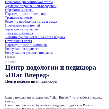
Обработка диабетической стопы
Удаление подошвенной бородавки
Обработка мозолей
Парамедицинский педикюр
Трещины на ногах
Решение проблем на ногах и руках
Протезирование ногтей
Удаление натоптышей
Детская подология
Лечение грибка ногтей на ногах и руках
Ортониксия ногтя
Парамедицинский маникюр
Консультация подолога
Консультация детского подолога
Главная
О центре
Центр подологии и педикюра
«Шаг Вперед»
Центр подологии и педикюра
Центр подологии и педикюра “Шаг Вперед” - это забота о ваших
стопах.
Наши специалисты обучались у ведущих подологов России и