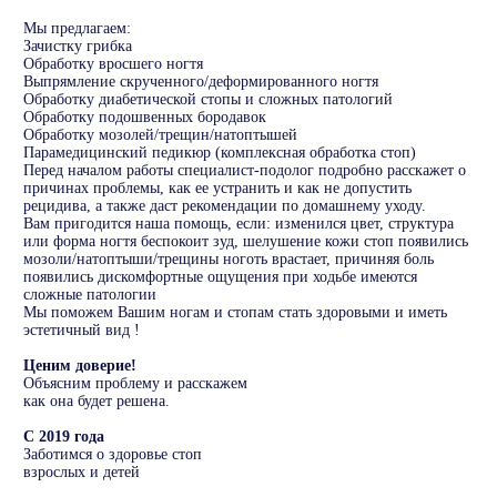
Мы предлагаем:
Зачистку грибка
Обработку вросшего ногтя
Выпрямление скрученного/деформированного ногтя
Обработку диабетической стопы и сложных патологий
Обработку подошвенных бородавок
Обработку мозолей/трещин/натоптышей
Парамедицинский педикюр (комплексная обработка стоп)
Перед началом работы специалист-подолог подробно расскажет о
причинах проблемы, как ее устранить и как не допустить
рецидива, а также даст рекомендации по домашнему уходу.
Вам пригодится наша помощь, если: изменился цвет, структура
или форма ногтя беспокоит зуд, шелушение кожи стоп появились
мозоли/натоптыши/трещины ноготь врастает, причиняя боль
появились дискомфортные ощущения при ходьбе имеются
сложные патологии
Мы поможем Вашим ногам и стопам стать здоровыми и иметь
эстетичный вид !
Ценим доверие!
Объясним проблему и расскажем
как она будет решена.
С 2019 года
Заботимся о здоровье стоп
взрослых и детей