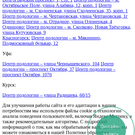
Октябрьское Поле, улица Алабяна, 12, корп. 1
Центр
подологии – м. Сходненская, улица Сходненская, 35, корп. 1
Центр подологии – м. Чертановская, улица Чертановская, 1г
Центр подологии – м. Отрадное, улица Олонецкая, 4
Одинцово:
Центр подологии – м. Сколково, Новая Трёхгорка,
улица Кутузовская, 9
Красногорск:
Центр подологии – м. Мякинино,
Подмосковный бульвар, 12
Уфа:
Центр подологии – улица Чернышевского, 104
Центр
подологии – проспект Октября, 37
Центр подологии –
проспект Октября, 107б
Курск:
Центр подологии – улица Радищева, 60/15
Для улучшения работы сайта и его адаптации к вашим
потребностям мы используем файлы cookie и технологии
анализа поведения пользователей, включая Яндекс Метрику, а
также рекомендательные алгоритмы. С подробной
Онлайн-
информацией о том, как мы обрабатываем ваши данные, вы
можете ознакомиться в нашей Политике обработки
запись