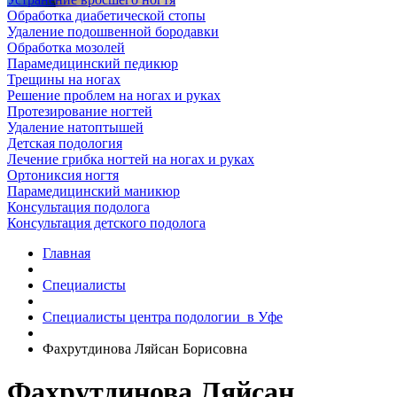
Обработка диабетической стопы
Удаление подошвенной бородавки
Обработка мозолей
Парамедицинский педикюр
Трещины на ногах
Решение проблем на ногах и руках
Протезирование ногтей
Удаление натоптышей
Детская подология
Лечение грибка ногтей на ногах и руках
Ортониксия ногтя
Парамедицинский маникюр
Консультация подолога
Консультация детского подолога
Главная
Специалисты
Специалисты центра подологии в Уфе
Фахрутдинова Ляйсан Борисовна
Фахрутдинова Ляйсан