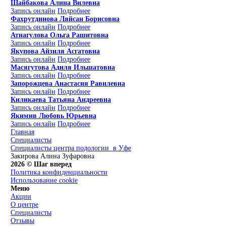
Шайбакова Алина Вилевна
Запись онлайн
Подробнее
Фахрутдинова Ляйсан Борисовна
Запись онлайн
Подробнее
Атнагулова Ольга Рашитовна
Запись онлайн
Подробнее
Якупова Айзиля Асгатовна
Запись онлайн
Подробнее
Масягутова Адиля Ильшатовна
Запись онлайн
Подробнее
Запорожцева Анастасия Равилевна
Запись онлайн
Подробнее
Киликаева Татьяна Андреевна
Запись онлайн
Подробнее
Якимив Любовь Юрьевна
Запись онлайн
Подробнее
Главная
Специалисты
Специалисты центра подологии в Уфе
Закирова Алина Зуфаровна
2026 © Шаг вперед
Политика конфиденциальности
Использование cookie
Меню
Акции
О центре
Специалисты
Отзывы