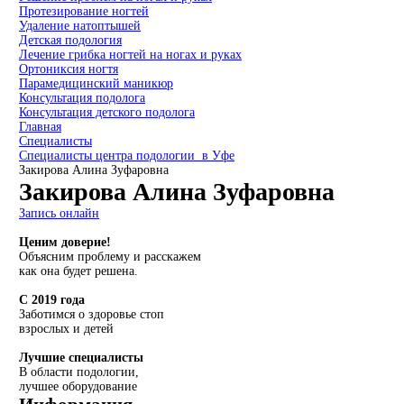
Протезирование ногтей
Удаление натоптышей
Детская подология
Лечение грибка ногтей на ногах и руках
Ортониксия ногтя
Парамедицинский маникюр
Консультация подолога
Консультация детского подолога
Главная
Специалисты
Специалисты центра подологии в Уфе
Закирова Алина Зуфаровна
Закирова Алина Зуфаровна
Запись онлайн
Ценим доверие!
Объясним проблему и расскажем
как она будет решена.
С 2019 года
Заботимся о здоровье стоп
взрослых и детей
Лучшие специалисты
В области подологии,
лучшее оборудование