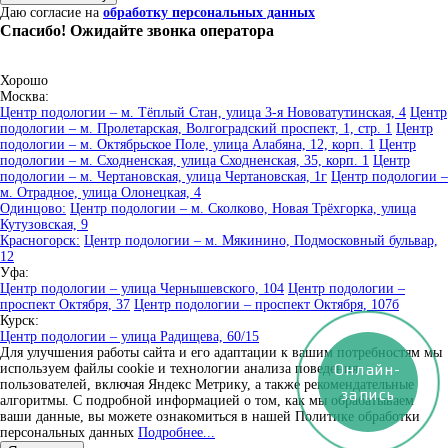
Даю согласие на
обработку персональных данных
Спасибо! Ожидайте звонка оператора
Хорошо
Москва:
Центр подологии – м. Тёплый Стан, улица 3-я Нововатутинская, 4
Центр
подологии – м. Пролетарская, Волгоградский проспект, 1, стр. 1
Центр
подологии – м. Октябрьское Поле, улица Алабяна, 12, корп. 1
Центр
подологии – м. Сходненская, улица Сходненская, 35, корп. 1
Центр
подологии – м. Чертановская, улица Чертановская, 1г
Центр подологии –
м. Отрадное, улица Олонецкая, 4
Одинцово:
Центр подологии – м. Сколково, Новая Трёхгорка, улица
Кутузовская, 9
Красногорск:
Центр подологии – м. Мякинино, Подмосковный бульвар,
12
Уфа:
Центр подологии – улица Чернышевского, 104
Центр подологии –
проспект Октября, 37
Центр подологии – проспект Октября, 107б
Курск:
Центр подологии – улица Радищева, 60/15
Для улучшения работы сайта и его адаптации к вашим потребностям мы
Онлайн-
используем файлы cookie и технологии анализа поведения
пользователей, включая Яндекс Метрику, а также рекомендательные
запись
алгоритмы. С подробной информацией о том, как мы обрабатываем
ваши данные, вы можете ознакомиться в нашей Политике обработки
персональных данных
Подробнее...