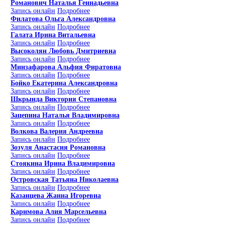
Романович Наталья Геннадьевна
Запись онлайн
Подробнее
Филатова Ольга Александровна
Запись онлайн
Подробнее
Галата Ирина Витальевна
Запись онлайн
Подробнее
Высоколян Любовь Дмитриевна
Запись онлайн
Подробнее
Минзафарова Альфия Фиратовна
Запись онлайн
Подробнее
Бойко Екатерина Александровна
Запись онлайн
Подробнее
Шкрында Виктория Степановна
Запись онлайн
Подробнее
Зацепина Наталья Владимировна
Запись онлайн
Подробнее
Волкова Валерия Андреевна
Запись онлайн
Подробнее
Зозуля Анастасия Романовна
Запись онлайн
Подробнее
Стоякина Ирина Владимировна
Запись онлайн
Подробнее
Островская Татьяна Николаевна
Запись онлайн
Подробнее
Казанцева Жанна Игоревна
Запись онлайн
Подробнее
Каримова Алия Марсельевна
Запись онлайн
Подробнее