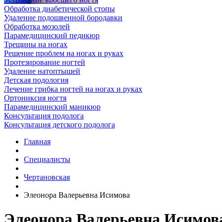
Обработка диабетической стопы
Удаление подошвенной бородавки
Обработка мозолей
Парамедицинский педикюр
Трещины на ногах
Решение проблем на ногах и руках
Протезирование ногтей
Удаление натоптышей
Детская подология
Лечение грибка ногтей на ногах и руках
Ортониксия ногтя
Парамедицинский маникюр
Консультация подолога
Консультация детского подолога
Главная
Специалисты
Чертановская
Элеонора Валерьевна Исимова
Элеонора Валерьевна Исимов