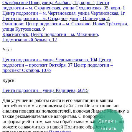
Октябрьское Поле, улица Алабяна, 12, корп. 1
Центр
подологии – м. Сходненская, улица Сходненская, 35, корп. 1
Центр подологии – м. Чертановская, улица Чертановская, 1г
Центр подологии – м. Отрадное, улица Олонецкая, 4
Одинцово:
Центр подологии – м. Сколково, Новая Трёхгорка,
улица Кутузовская, 9
Красногорск:
Центр подологии – м. Мякинино,
Подмосковный бульвар, 12
Уфа:
Центр подологии – улица Чернышевского, 104
Центр
подологии – проспект Октября, 37
Центр подологии –
проспект Октября, 107б
Курск:
Центр подологии – улица Радищева, 60/15
Для улучшения работы сайта и его адаптации к вашим
потребностям мы используем файлы cookie и технологии
анализа поведения пользователей, включая Яндекс Метрику, а
также рекомендательные алгоритмы. С подробной
Онлайн-
информацией о том, как мы обрабатываем ваши данные, вы
можете ознакомиться в нашей Политике обработки
запись