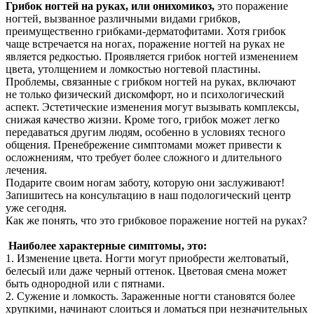
Грибок ногтей на руках, или онихомикоз,
это поражение
ногтей, вызванное различными видами грибков,
преимущественно грибками-дерматофитами. Хотя грибок
чаще встречается на ногах, поражение ногтей на руках не
является редкостью. Проявляется грибок ногтей изменением
цвета, утолщением и ломкостью ногтевой пластины.
Проблемы, связанные с грибком ногтей на руках, включают
не только физический дискомфорт, но и психологический
аспект. Эстетические изменения могут вызывать комплексы,
снижая качество жизни. Кроме того, грибок может легко
передаваться другим людям, особенно в условиях тесного
общения. Пренебрежение симптомами может привести к
осложнениям, что требует более сложного и длительного
лечения.
Подарите своим ногам заботу, которую они заслуживают!
Запишитесь на консультацию в наш подологический центр
уже сегодня.
Как же понять, что это грибковое поражение ногтей на руках?
Наиболее характерные симптомы, это:
1. Изменение цвета. Ногти могут приобрести желтоватый,
белесый или даже черный оттенок. Цветовая смена может
быть однородной или с пятнами.
2. Сужение и ломкость. Зараженные ногти становятся более
хрупкими, начинают слоиться и ломаться при незначительных