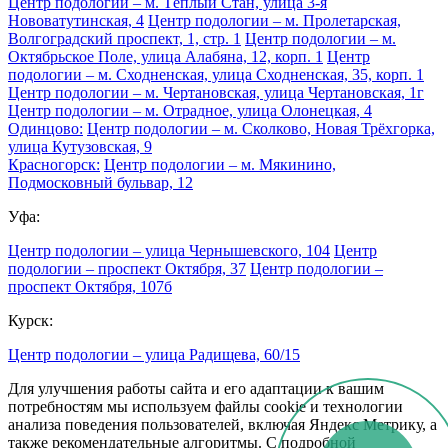
Центр подологии – м. Тёплый Стан, улица 3-я
Нововатутинская, 4
Центр подологии – м. Пролетарская,
Волгоградский проспект, 1, стр. 1
Центр подологии – м.
Октябрьское Поле, улица Алабяна, 12, корп. 1
Центр
подологии – м. Сходненская, улица Сходненская, 35, корп. 1
Центр подологии – м. Чертановская, улица Чертановская, 1г
Центр подологии – м. Отрадное, улица Олонецкая, 4
Одинцово:
Центр подологии – м. Сколково, Новая Трёхгорка,
улица Кутузовская, 9
Красногорск:
Центр подологии – м. Мякинино,
Подмосковный бульвар, 12
Уфа:
Центр подологии – улица Чернышевского, 104
Центр
подологии – проспект Октября, 37
Центр подологии –
проспект Октября, 107б
Курск:
Центр подологии – улица Радищева, 60/15
Для улучшения работы сайта и его адаптации к вашим
потребностям мы используем файлы cookie и технологии
анализа поведения пользователей, включая Яндекс Метрику, а
также рекомендательные алгоритмы. С подробной