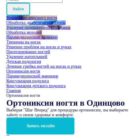
Найти
Устранение вросшего ногтя
Обработка диабетической стопы
Удаление подошвенной бородавки
Обработка мозолей
Парамедицинский педикюр
Трещины на ногах
Решение проблем на ногах и руках
Протезирование ногтей
Удаление натоптышей
Детская подология
Лечение грибка ногтей на ногах и руках
Ортониксия ногтя
Парамедицинский маникюр
Консультация подолога
Консультация детского подолога
Главная
Ортониксия ногтя
Ортониксия ногтя в Одинцово
Выбирая "Шаг Вперед" для процедуры ортониксии, вы выбираете
заботу о своем здоровье и комфорте.
Запись онлайн