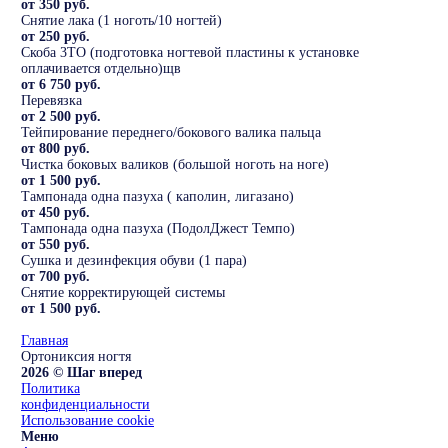
от 350 руб.
Снятие лака (1 ноготь/10 ногтей)
от 250 руб.
Скоба 3ТО (подготовка ногтевой пластины к установке
оплачивается отдельно)щв
от 6 750 руб.
Перевязка
от 2 500 руб.
Тейпирование переднего/бокового валика пальца
от 800 руб.
Чистка боковых валиков (большой ноготь на ноге)
от 1 500 руб.
Тампонада одна пазуха ( каполин, лигазано)
от 450 руб.
Тампонада одна пазуха (ПодолДжест Темпо)
от 550 руб.
Сушка и дезинфекция обуви (1 пара)
от 700 руб.
Снятие корректирующей системы
от 1 500 руб.
Главная
Ортониксия ногтя
2026 © Шаг вперед
Политика
конфиденциальности
Использование cookie
Меню