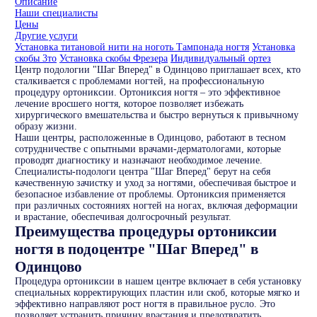
Описание
Наши специалисты
Цены
Другие услуги
Установка титановой нити на ноготь
Тампонада ногтя
Установка
скобы 3то
Установка скобы Фрезера
Индивидуальный ортез
Центр подологии "Шаг Вперед" в Одинцово приглашает всех, кто
сталкивается с проблемами ногтей, на профессиональную
процедуру ортониксии. Ортониксия ногтя – это эффективное
лечение вросшего ногтя, которое позволяет избежать
хирургического вмешательства и быстро вернуться к привычному
образу жизни.
Наши центры, расположенные в Одинцово, работают в тесном
сотрудничестве с опытными врачами-дерматологами, которые
проводят диагностику и назначают необходимое лечение.
Специалисты-подологи центра "Шаг Вперед" берут на себя
качественную зачистку и уход за ногтями, обеспечивая быстрое и
безопасное избавление от проблемы. Ортониксия применяется
при различных состояниях ногтей на ногах, включая деформации
и врастание, обеспечивая долгосрочный результат.
Преимущества процедуры ортониксии
ногтя в подоцентре "Шаг Вперед" в
Одинцово
Процедура ортониксии в нашем центре включает в себя установку
специальных корректирующих пластин или скоб, которые мягко и
эффективно направляют рост ногтя в правильное русло. Это
позволяет устранить причину врастания и предотвратить