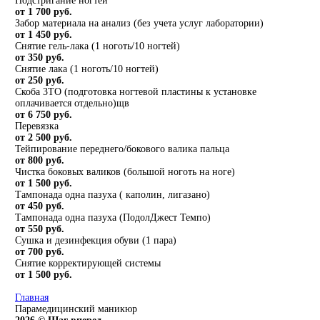
Подстригание ногтей
от 1 700 руб.
Забор материала на анализ (без учета услуг лаборатории)
от 1 450 руб.
Снятие гель-лака (1 ноготь/10 ногтей)
от 350 руб.
Снятие лака (1 ноготь/10 ногтей)
от 250 руб.
Скоба 3ТО (подготовка ногтевой пластины к установке
оплачивается отдельно)щв
от 6 750 руб.
Перевязка
от 2 500 руб.
Тейпирование переднего/бокового валика пальца
от 800 руб.
Чистка боковых валиков (большой ноготь на ноге)
от 1 500 руб.
Тампонада одна пазуха ( каполин, лигазано)
от 450 руб.
Тампонада одна пазуха (ПодолДжест Темпо)
от 550 руб.
Сушка и дезинфекция обуви (1 пара)
от 700 руб.
Снятие корректирующей системы
от 1 500 руб.
Главная
Парамедицинский маникюр