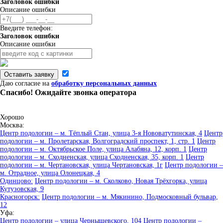
Заголовок ошибки
Описание ошибки
Введите телефон:
Заголовок ошибки
Описание ошибки
Оставить заявку
Даю согласие на
обработку персональных данных
Спасибо! Ожидайте звонка оператора
Хорошо
Москва:
Центр подологии – м. Тёплый Стан, улица 3-я Нововатутинская, 4
Центр
подологии – м. Пролетарская, Волгоградский проспект, 1, стр. 1
Центр
подологии – м. Октябрьское Поле, улица Алабяна, 12, корп. 1
Центр
подологии – м. Сходненская, улица Сходненская, 35, корп. 1
Центр
подологии – м. Чертановская, улица Чертановская, 1г
Центр подологии –
м. Отрадное, улица Олонецкая, 4
Одинцово:
Центр подологии – м. Сколково, Новая Трёхгорка, улица
Кутузовская, 9
Красногорск:
Центр подологии – м. Мякинино, Подмосковный бульвар,
12
Уфа:
Центр подологии – улица Чернышевского, 104
Центр подологии –