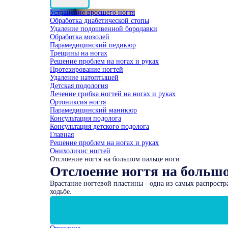
Устранение вросшего ногтя
Обработка диабетической стопы
Удаление подошвенной бородавки
Обработка мозолей
Парамедицинский педикюр
Трещины на ногах
Решение проблем на ногах и руках
Протезирование ногтей
Удаление натоптышей
Детская подология
Лечение грибка ногтей на ногах и руках
Ортониксия ногтя
Парамедицинский маникюр
Консультация подолога
Консультация детского подолога
Главная
Решение проблем на ногах и руках
Онихолизис ногтей
Отслоение ногтя на большом пальце ноги
Отслоение ногтя на больш
Врастание ногтевой пластины - одна из самых распростр
ходьбе.