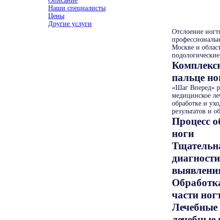
Описание
Наши специалисты
Цены
Другие услуги
Отслоение ногт
профессиональн
Москве и облас
подологические
Комплексн
пальце но
«Шаг Вперед» ра
медицинское ле
обработке и ух
результатов и о
Процесс о
ноги
Тщательна
диагности
выявлени
Обработка
части ног
Лечебные
лечебные 