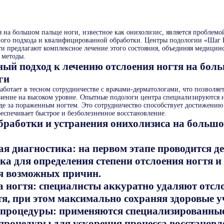
я на большом пальце ноги, известное как онихолизис, является проблем
ого подхода и квалифицированной обработки. Центры подологии «Шаг 
ти предлагают комплексное лечение этого состояния, объединяя медицин
 методы.
ый подход к лечению отслоения ногтя на бол
ги
ботает в тесном сотрудничестве с врачами-дерматологами, что позволяе
чение на высоком уровне. Опытные подологи центра специализируются н
оде за пораженным ногтем. Это сотрудничество способствует достижени
беспечивает быстрое и безболезненное восстановление.
бработки и устранения онихолизиса на больш
я диагностика: на первом этапе проводится д
ка для определения степени отслоения ногтя и
я возможных причин.
 ногтя: специалисты аккуратно удаляют отс
тя, при этом максимально сохраняя здоровые у
 процедуры: применяются специализированны
процедуры для ускорения процесса восстановл