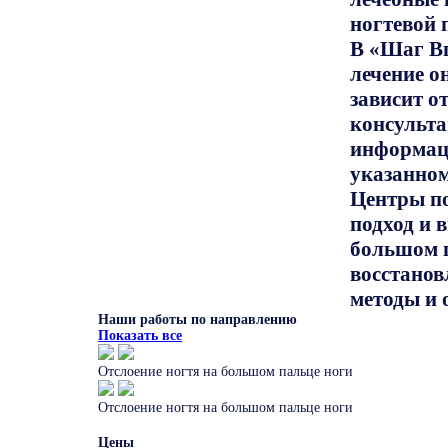
ногтевой 
В «Шаг Вп
лечение о
зависит о
консульта
информаци
указанном
Центры п
подход и 
большом п
восстанов
методы и 
Наши работы по направлению
Показать все
Отслоение ногтя на большом пальце ноги
Отслоение ногтя на большом пальце ноги
Цены