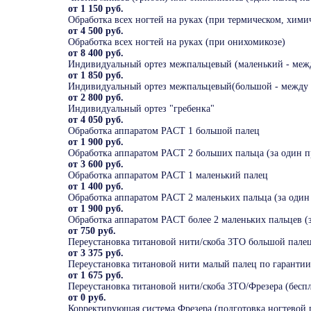
от 1 150 руб.
Обработка всех ногтей на руках (при термическом, хими
от 4 500 руб.
Обработка всех ногтей на руках (при онихомикозе)
от 8 400 руб.
Индивидуальный ортез межпальцевый (маленький - меж
от 1 850 руб.
Индивидуальный ортез межпальцевый(большой - между 
от 2 800 руб.
Индивидуальный ортез "гребенка"
от 4 050 руб.
Обработка аппаратом PACT 1 большой палец
от 1 900 руб.
Обработка аппаратом PACT 2 больших пальца (за один 
от 3 600 руб.
Обработка аппаратом PACT 1 маленький палец
от 1 400 руб.
Обработка аппаратом PACT 2 маленьких пальца (за один
от 1 900 руб.
Обработка аппаратом PACT более 2 маленьких пальцев (з
от 750 руб.
Переустановка титановой нити/скоба 3ТО большой палец 
от 3 375 руб.
Переустановка титановой нити малый палец по гарантии 
от 1 675 руб.
Переустановка титановой нити/скоба 3ТО/Фрезера (беспл
от 0 руб.
Корректирующая система Фрезера (подготовка ногтевой п