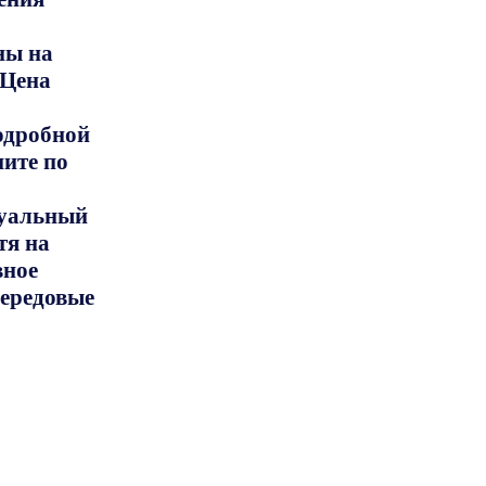
ны на
 Цена
подробной
ите по
дуальный
тя на
вное
передовые