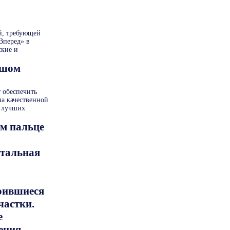
ой, требующей
Вперед» в
ские и
ьшом
т обеспечить
а качественной
ю лучших
ом пальце
етальная
лоившиеся
частки.
е
ения