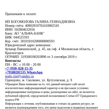
Принимаем к оплате:
ИП БОГОМОЛОВА ГАЛИНА ГЕННАДИЕВНА
Номер счёта: 40802810702410002545
ИНН: 502804632656
Банк: АО "АЛЬФА-БАНК"
БИК: 044525593
Кор. счёт: 30101810200000000593
Юридический адрес компании:
бульвар Павшинский, д. 45, кв./оф. 4 Московская область, г.
Красногорск
ОГРНИП: 319508100203890 от 3 сентября 2019 г.
Контакты
ПН - ВС: с 10.00 - 20.00
+7 (958) 828-15-35
+79588281535 WhatsApp
podo.ctn@yandex.ru
Одинцово, м. Сколково, ул. Кутузовская, д. 9
Обращаем Ваше внимание на то, что данный интернет-сайт носит
исключительно информационный характер и ни при каких условиях
информационные материалы и цены, размещенные на сайте, не являются
публичной офертой, определяемой положениями Статьи 437 Гражданского
кодекса РФ.
Информация о лечении, опубликованная в статьях на данном ресурсе, не
является подтверждением того, что центр подологии и педикюра оказывает