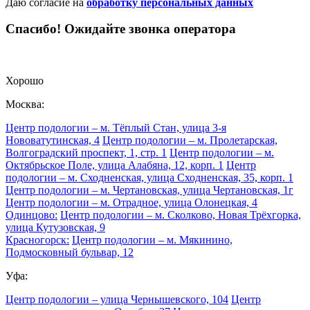
Даю согласие на
обработку персональных данных
Спасибо! Ожидайте звонка оператора
Хорошо
Москва:
Центр подологии – м. Тёплый Стан, улица 3-я
Нововатутинская, 4
Центр подологии – м. Пролетарская,
Волгоградский проспект, 1, стр. 1
Центр подологии – м.
Октябрьское Поле, улица Алабяна, 12, корп. 1
Центр
подологии – м. Сходненская, улица Сходненская, 35, корп. 1
Центр подологии – м. Чертановская, улица Чертановская, 1г
Центр подологии – м. Отрадное, улица Олонецкая, 4
Одинцово:
Центр подологии – м. Сколково, Новая Трёхгорка,
улица Кутузовская, 9
Красногорск:
Центр подологии – м. Мякинино,
Подмосковный бульвар, 12
Уфа:
Центр подологии – улица Чернышевского, 104
Центр