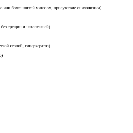
го или более ногтей микозом, присутствие онихолизиса)
, без трещин и натоптышей)
еской стопой, гиперкератоз)
о)