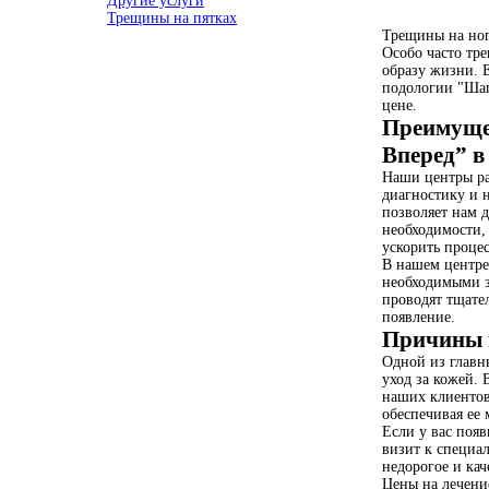
Другие услуги
Трещины на пятках
Трещины на ног
Особо часто тр
образу жизни. 
подологии "Шаг
цене.
Преимущес
Вперед” в
Наши центры ра
диагностику и н
позволяет нам 
необходимости,
ускорить проце
В нашем центре
необходимыми з
проводят тщате
появление.
Причины 
Одной из главн
уход за кожей.
наших клиентов
обеспечивая ее 
Если у вас поя
визит к специа
недорогое и ка
Цены на лечени