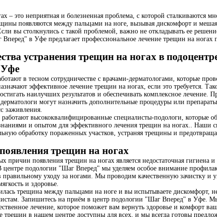
ах – это неприятная и болезненная проблема, с которой сталкиваются мн
ещины появляются между пальцами на ноге, вызывая дискомфорт и меша
Если вы столкнулись с такой проблемой, важно не откладывать ее решени
 Вперед" в Уфе предлагает профессиональное лечение трещин на ногах 
тва устранения трещин на ногах в подоцентр
 Уфе
ботают в тесном сотрудничестве с врачами-дерматологами, которые пров
азначают эффективное лечение трещин на ногах, если это требуется. Так
достигать наилучших результатов и обеспечивать комплексное лечение. П
 дерматологи могут назначить дополнительные процедуры или препараты
сс заживления.
 работают высококвалифицированные специалисты-подологи, которые о
наниями и опытом для эффективного лечения трещин на ногах.. Наши 
льную обработку пораженных участков, устраняя трещины и предотвраща
появления трещин на ногах
ых причин появления трещин на ногах является недостаточная гигиена 
 В центре подологии "Шаг Вперед" мы уделяем особое внимание профилак
 правильному уходу за ногами. Мы проводим качественную зачистку и у
мягкость и здоровье.
вилась трещина между пальцами на ноге и вы испытываете дискомфорт, н
листам. Запишитесь на приём в центр подологии "Шаг Вперед" в Уфе. М
чественное лечение, которое поможет вам вернуть здоровье и комфорт ва
е трещин в нашем центре доступны для всех, и мы всегда готовы предло