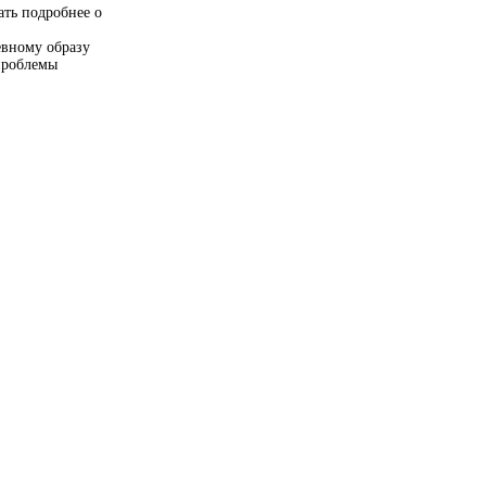
ать подробнее о
евному образу
проблемы