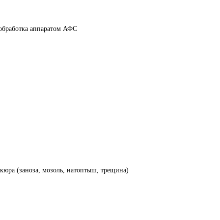
 обработка аппаратом АФС
юра (заноза, мозоль, натоптыш, трещина)