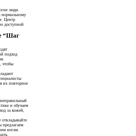
огие люди.
я нормальному
е. Центр
по доступной
е “Шаг
одят
ой подход
ри
, чтобы
бладают
специалисты
я их повторное
и неправильный
тике и обучаем
ход за кожей,
е откладывайте
ы предлагаем
шим ногам.
жить