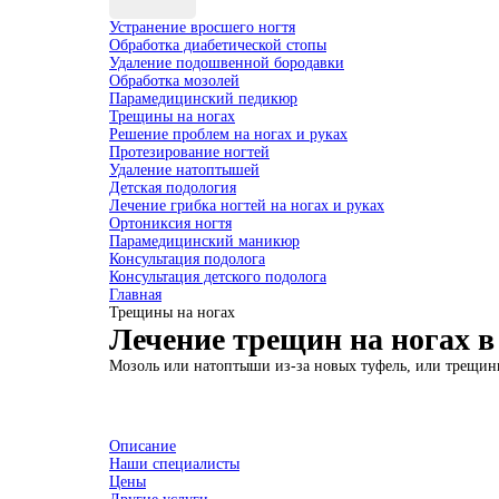
Устранение вросшего ногтя
Обработка диабетической стопы
Удаление подошвенной бородавки
Обработка мозолей
Парамедицинский педикюр
Трещины на ногах
Решение проблем на ногах и руках
Протезирование ногтей
Удаление натоптышей
Детская подология
Лечение грибка ногтей на ногах и руках
Ортониксия ногтя
Парамедицинский маникюр
Консультация подолога
Консультация детского подолога
Главная
Трещины на ногах
Лечение трещин на ногах в
Мозоль или натоптыши из-за новых туфель, или трещины
Описание
Наши специалисты
Цены