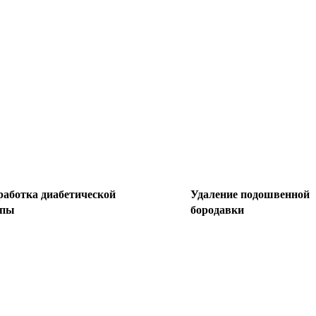
работка диабетической
Удаление подошвенной
опы
бородавки