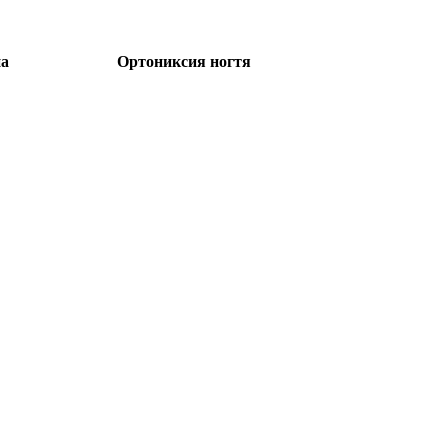
на
Ортониксия ногтя