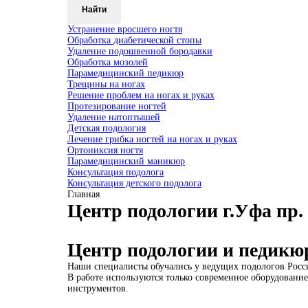
Найти
Устранение вросшего ногтя
Обработка диабетической стопы
Удаление подошвенной бородавки
Обработка мозолей
Парамедицинский педикюр
Трещины на ногах
Решение проблем на ногах и руках
Протезирование ногтей
Удаление натоптышей
Детская подология
Лечение грибка ногтей на ногах и руках
Ортониксия ногтя
Парамедицинский маникюр
Консультация подолога
Консультация детского подолога
Главная
Центр подологии г.Уфа пр. 
Центр подологии и педикю
Наши специалисты обучались у ведущих подологов Росси
В работе используются только современное оборудование:
инструментов.