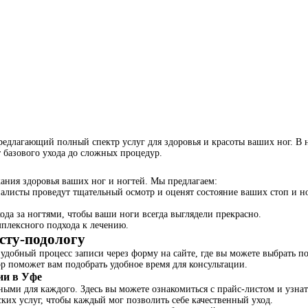
редлагающий полный спектр услуг для здоровья и красоты ваших ног. В
т базового ухода до сложных процедур.
ания здоровья ваших ног и ногтей. Мы предлагаем:
алисты проведут тщательный осмотр и оценят состояние ваших стоп и н
ода за ногтями, чтобы ваши ноги всегда выглядели прекрасно.
мплексного подхода к лечению.
исту-подологу
 удобный процесс записи через форму на сайте, где вы можете выбрать п
р поможет вам подобрать удобное время для консультации.
ии в Уфе
ными для каждого. Здесь вы можете ознакомиться с прайс-листом и узна
ких услуг, чтобы каждый мог позволить себе качественный уход.