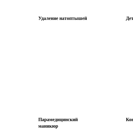
Удаление натоптышей
Дет
Парамедицинский
Кон
маникюр