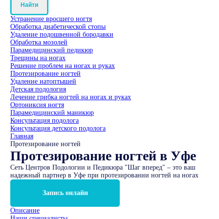
Найти
Устранение вросшего ногтя
Обработка диабетической стопы
Удаление подошвенной бородавки
Обработка мозолей
Парамедицинский педикюр
Трещины на ногах
Решение проблем на ногах и руках
Протезирование ногтей
Удаление натоптышей
Детская подология
Лечение грибка ногтей на ногах и руках
Ортониксия ногтя
Парамедицинский маникюр
Консультация подолога
Консультация детского подолога
Главная
Протезирование ногтей
Протезирование ногтей в Уфе
Сеть Центров Подологии и Педикюра "Шаг вперед" – это ваш
надежный партнер в Уфе при протезировании ногтей на ногах
Запись онлайн
Описание
Наши специалисты