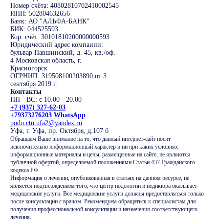
Номер счёта: 40802810702410002545
ИНН: 502804632656
Банк: АО "АЛЬФА-БАНК"
БИК: 044525593
Кор. счёт: 30101810200000000593
Юридический адрес компании:
бульвар Павшинский, д. 45, кв./оф.
4 Московская область, г.
Красногорск
ОГРНИП: 319508100203890 от 3
сентября 2019 г.
Контакты
ПН - ВС: с 10.00 - 20.00
+7 (937) 327-62-03
+79373276203 WhatsApp
podo.ctn.ufa2@yandex.ru
Уфа, г. Уфа, пр. Октября, д.107 б
Обращаем Ваше внимание на то, что данный интернет-сайт носит
исключительно информационный характер и ни при каких условиях
информационные материалы и цены, размещенные на сайте, не являются
публичной офертой, определяемой положениями Статьи 437 Гражданского
кодекса РФ.
Информация о лечении, опубликованная в статьях на данном ресурсе, не
является подтверждением того, что центр подологии и педикюра оказывает
медицинские услуги. Все медицинские услуги должны предоставляться только
после консультации с врачом. Рекомендуем обращаться к специалистам для
получения профессиональной консультации и назначения соответствующего
лечения.