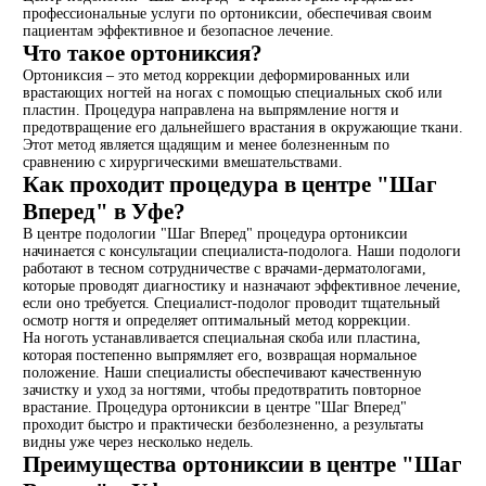
профессиональные услуги по ортониксии, обеспечивая своим
пациентам эффективное и безопасное лечение.
Что такое ортониксия?
Ортониксия – это метод коррекции деформированных или
врастающих ногтей на ногах с помощью специальных скоб или
пластин. Процедура направлена на выпрямление ногтя и
предотвращение его дальнейшего врастания в окружающие ткани.
Этот метод является щадящим и менее болезненным по
сравнению с хирургическими вмешательствами.
Как проходит процедура в центре "Шаг
Вперед" в Уфе?
В центре подологии "Шаг Вперед" процедура ортониксии
начинается с консультации специалиста-подолога. Наши подологи
работают в тесном сотрудничестве с врачами-дерматологами,
которые проводят диагностику и назначают эффективное лечение,
если оно требуется. Специалист-подолог проводит тщательный
осмотр ногтя и определяет оптимальный метод коррекции.
На ноготь устанавливается специальная скоба или пластина,
которая постепенно выпрямляет его, возвращая нормальное
положение. Наши специалисты обеспечивают качественную
зачистку и уход за ногтями, чтобы предотвратить повторное
врастание. Процедура ортониксии в центре "Шаг Вперед"
проходит быстро и практически безболезненно, а результаты
видны уже через несколько недель.
Преимущества ортониксии в центре "Шаг