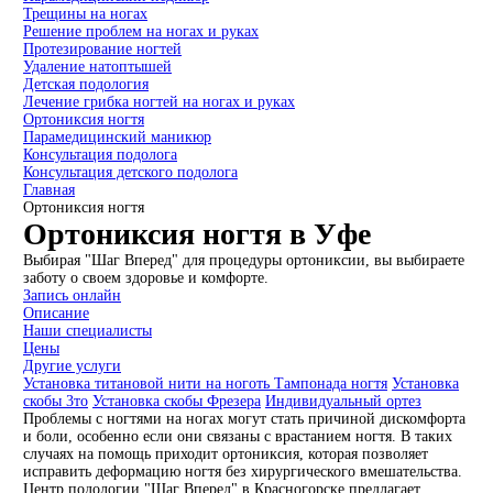
Трещины на ногах
Решение проблем на ногах и руках
Протезирование ногтей
Удаление натоптышей
Детская подология
Лечение грибка ногтей на ногах и руках
Ортониксия ногтя
Парамедицинский маникюр
Консультация подолога
Консультация детского подолога
Главная
Ортониксия ногтя
Ортониксия ногтя в Уфе
Выбирая "Шаг Вперед" для процедуры ортониксии, вы выбираете
заботу о своем здоровье и комфорте.
Запись онлайн
Описание
Наши специалисты
Цены
Другие услуги
Установка титановой нити на ноготь
Тампонада ногтя
Установка
скобы 3то
Установка скобы Фрезера
Индивидуальный ортез
Проблемы с ногтями на ногах могут стать причиной дискомфорта
и боли, особенно если они связаны с врастанием ногтя. В таких
случаях на помощь приходит ортониксия, которая позволяет
исправить деформацию ногтя без хирургического вмешательства.
Центр подологии "Шаг Вперед" в Красногорске предлагает