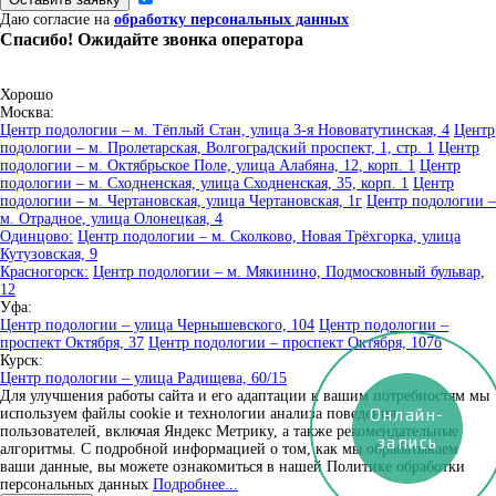
Даю согласие на
обработку персональных данных
Спасибо! Ожидайте звонка оператора
Хорошо
Москва:
Центр подологии – м. Тёплый Стан, улица 3-я Нововатутинская, 4
Центр
подологии – м. Пролетарская, Волгоградский проспект, 1, стр. 1
Центр
подологии – м. Октябрьское Поле, улица Алабяна, 12, корп. 1
Центр
подологии – м. Сходненская, улица Сходненская, 35, корп. 1
Центр
подологии – м. Чертановская, улица Чертановская, 1г
Центр подологии –
м. Отрадное, улица Олонецкая, 4
Одинцово:
Центр подологии – м. Сколково, Новая Трёхгорка, улица
Кутузовская, 9
Красногорск:
Центр подологии – м. Мякинино, Подмосковный бульвар,
12
Уфа:
Центр подологии – улица Чернышевского, 104
Центр подологии –
проспект Октября, 37
Центр подологии – проспект Октября, 107б
Курск:
Центр подологии – улица Радищева, 60/15
Для улучшения работы сайта и его адаптации к вашим потребностям мы
Онлайн-
используем файлы cookie и технологии анализа поведения
пользователей, включая Яндекс Метрику, а также рекомендательные
запись
алгоритмы. С подробной информацией о том, как мы обрабатываем
ваши данные, вы можете ознакомиться в нашей Политике обработки
персональных данных
Подробнее...