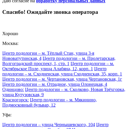
Даю согласие на
обработку персональных данных
Спасибо! Ожидайте звонка оператора
Хорошо
Москва:
Центр подологии – м. Тёплый Стан, улица 3-я
Нововатутинская, 4
Центр подологии – м. Пролетарская,
Волгоградский проспект, 1, стр. 1
Центр подологии – м.
Октябрьское Поле, улица Алабяна, 12, корп. 1
Центр
подологии – м. Сходненская, улица Сходненская, 35, корп. 1
Центр подологии – м. Чертановская, улица Чертановская, 1г
Центр подологии – м. Отрадное, улица Олонецкая, 4
Одинцово:
Центр подологии – м. Сколково, Новая Трёхгорка,
улица Кутузовская, 9
Красногорск:
Центр подологии – м. Мякинино,
Подмосковный бульвар, 12
Уфа:
Центр подологии – улица Чернышевского, 104
Центр