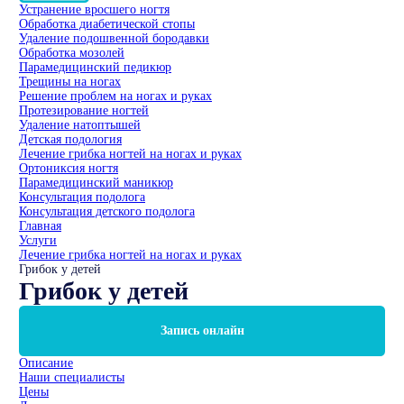
Устранение вросшего ногтя
Обработка диабетической стопы
Удаление подошвенной бородавки
Обработка мозолей
Парамедицинский педикюр
Трещины на ногах
Решение проблем на ногах и руках
Протезирование ногтей
Удаление натоптышей
Детская подология
Лечение грибка ногтей на ногах и руках
Ортониксия ногтя
Парамедицинский маникюр
Консультация подолога
Консультация детского подолога
Главная
Услуги
Лечение грибка ногтей на ногах и руках
Грибок у детей
Грибок у детей
Запись онлайн
Описание
Наши специалисты
Цены