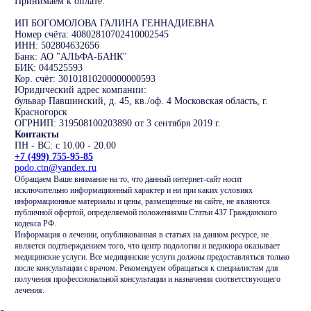
Принимаем к оплате:
ИП БОГОМОЛОВА ГАЛИНА ГЕННАДИЕВНА
Номер счёта: 40802810702410002545
ИНН: 502804632656
Банк: АО "АЛЬФА-БАНК"
БИК: 044525593
Кор. счёт: 30101810200000000593
Юридический адрес компании:
бульвар Павшинский, д. 45, кв./оф. 4 Московская область, г.
Красногорск
ОГРНИП: 319508100203890 от 3 сентября 2019 г.
Контакты
ПН - ВС: с 10.00 - 20.00
+7 (499) 755-95-85
podo.ctn@yandex.ru
Обращаем Ваше внимание на то, что данный интернет-сайт носит
исключительно информационный характер и ни при каких условиях
информационные материалы и цены, размещенные на сайте, не являются
публичной офертой, определяемой положениями Статьи 437 Гражданского
кодекса РФ.
Информация о лечении, опубликованная в статьях на данном ресурсе, не
является подтверждением того, что центр подологии и педикюра оказывает
медицинские услуги. Все медицинские услуги должны предоставляться только
после консультации с врачом. Рекомендуем обращаться к специалистам для
получения профессиональной консультации и назначения соответствующего
лечения.