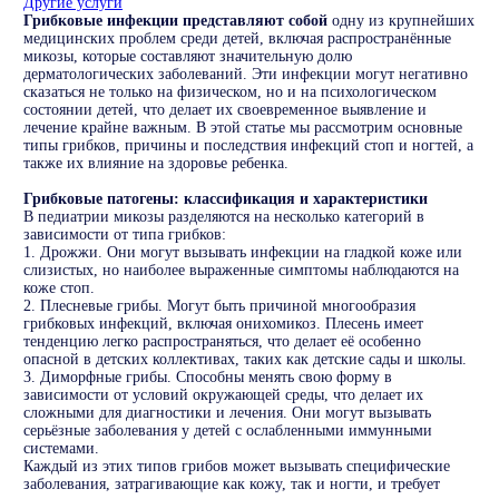
Другие услуги
Грибковые инфекции представляют собой
одну из крупнейших
медицинских проблем среди детей, включая распространённые
микозы, которые составляют значительную долю
дерматологических заболеваний. Эти инфекции могут негативно
сказаться не только на физическом, но и на психологическом
состоянии детей, что делает их своевременное выявление и
лечение крайне важным. В этой статье мы рассмотрим основные
типы грибков, причины и последствия инфекций стоп и ногтей, а
также их влияние на здоровье ребенка.
Грибковые патогены: классификация и характеристики
В педиатрии микозы разделяются на несколько категорий в
зависимости от типа грибков:
1. Дрожжи. Они могут вызывать инфекции на гладкой коже или
слизистых, но наиболее выраженные симптомы наблюдаются на
коже стоп.
2. Плесневые грибы. Могут быть причиной многообразия
грибковых инфекций, включая онихомикоз. Плесень имеет
тенденцию легко распространяться, что делает её особенно
опасной в детских коллективах, таких как детские сады и школы.
3. Диморфные грибы. Способны менять свою форму в
зависимости от условий окружающей среды, что делает их
сложными для диагностики и лечения. Они могут вызывать
серьёзные заболевания у детей с ослабленными иммунными
системами.
Каждый из этих типов грибов может вызывать специфические
заболевания, затрагивающие как кожу, так и ногти, и требует