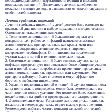
необходимы для оценки эффективности терапии и внесения
возможных изменений. Длительность лечения колеблется от
нескольких месяцев до года, в зависимости от тяжести ситуации и
особенностей пациента.
Лечение грибковых инфекций
Лечение грибковых инфекций у детей должно быть основано на
правильной диагностике и выборе подходящих методов терапии.
Основные аспекты лечения включают:
1. Топические антимикотики. В большинстве случаев для
поверхностных грибковых инфекций назначаются местные
антимикотические препараты, такие как кремы, мази или
лосьоны, содержащие активные вещества (например,
клотримазол, тербинафин). Они наносятся на пораженные
участки кожи и ногтей в течение нескольких недель.
2. Системные антимикотики. В более тяжелых случаях, когда
инфекция прогрессирует или охватывает более обширные участки
кожи и ногтей, может потребоваться применение пероральных
антимикотиков, таких как итраконазол или флуконазол. Эти
препараты действуют более системно и могут эффективно
бороться с глубокими инфекциями.
3. Удаление пораженных ногтей и тканей. В случаях онихомикоза,
когда ногти сильно повреждены, может быть рекомендовано их
частичное или полное удаление. Это позволяет более эффективно
воздействовать на грибок и предотвращает его распространение.
4. Дополнительные меры. Устранение факторов риска, таких как
влажность и температура, также играет важную роль в лечении.
Рекомендуется избегать частого ношения закрытой или тесной