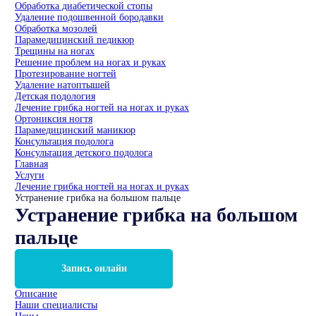
Обработка диабетической стопы
Удаление подошвенной бородавки
Обработка мозолей
Парамедицинский педикюр
Трещины на ногах
Решение проблем на ногах и руках
Протезирование ногтей
Удаление натоптышей
Детская подология
Лечение грибка ногтей на ногах и руках
Ортониксия ногтя
Парамедицинский маникюр
Консультация подолога
Консультация детского подолога
Главная
Услуги
Лечение грибка ногтей на ногах и руках
Устранение грибка на большом пальце
Устранение грибка на большом
пальце
Запись онлайн
Описание
Наши специалисты