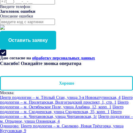
Введите телефон:
Заголовок ошибки
Описание ошибки
Оставить заявку
Даю согласие на
обработку персональных данных
Спасибо! Ожидайте звонка оператора
Хорошо
Москва:
Центр подологии – м. Тёплый Стан, улица 3-я Нововатутинская, 4
Центр
подологии – м. Пролетарская, Волгоградский проспект, 1, стр. 1
Центр
подологии – м. Октябрьское Поле, улица Алабяна, 12, корп. 1
Центр
подологии – м. Сходненская, улица Сходненская, 35, корп. 1
Центр
подологии – м. Чертановская, улица Чертановская, 1г
Центр подологии –
м. Отрадное, улица Олонецкая, 4
Одинцово:
Центр подологии – м. Сколково, Новая Трёхгорка, улица
Кутузовская, 9