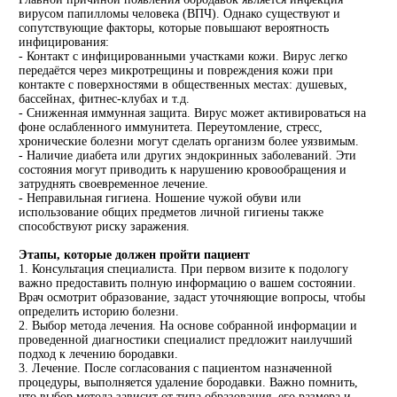
вирусом папилломы человека (ВПЧ). Однако существуют и
сопутствующие факторы, которые повышают вероятность
инфицирования:
- Контакт с инфицированными участками кожи. Вирус легко
передаётся через микротрещины и повреждения кожи при
контакте с поверхностями в общественных местах: душевых,
бассейнах, фитнес-клубах и т.д.
- Сниженная иммунная защита. Вирус может активироваться на
фоне ослабленного иммунитета. Переутомление, стресс,
хронические болезни могут сделать организм более уязвимым.
- Наличие диабета или других эндокринных заболеваний. Эти
состояния могут приводить к нарушению кровообращения и
затруднять своевременное лечение.
- Неправильная гигиена. Ношение чужой обуви или
использование общих предметов личной гигиены также
способствуют риску заражения.
Этапы, которые должен пройти пациент
1. Консультация специалиста. При первом визите к подологу
важно предоставить полную информацию о вашем состоянии.
Врач осмотрит образование, задаст уточняющие вопросы, чтобы
определить историю болезни.
2. Выбор метода лечения. На основе собранной информации и
проведенной диагностики специалист предложит наилучший
подход к лечению бородавки.
3. Лечение. После согласования с пациентом назначенной
процедуры, выполняется удаление бородавки. Важно помнить,
что выбор метода зависит от типа образования, его размера и