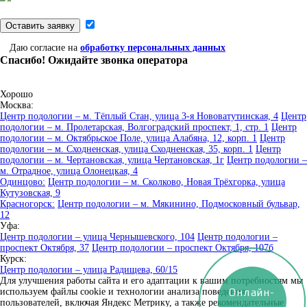
Оставить заявку
Даю согласие на
обработку персональных данных
Спасибо! Ожидайте звонка оператора
Хорошо
Москва:
Центр подологии – м. Тёплый Стан, улица 3-я Нововатутинская, 4
Центр
подологии – м. Пролетарская, Волгоградский проспект, 1, стр. 1
Центр
подологии – м. Октябрьское Поле, улица Алабяна, 12, корп. 1
Центр
подологии – м. Сходненская, улица Сходненская, 35, корп. 1
Центр
подологии – м. Чертановская, улица Чертановская, 1г
Центр подологии –
м. Отрадное, улица Олонецкая, 4
Одинцово:
Центр подологии – м. Сколково, Новая Трёхгорка, улица
Кутузовская, 9
Красногорск:
Центр подологии – м. Мякинино, Подмосковный бульвар,
12
Уфа:
Центр подологии – улица Чернышевского, 104
Центр подологии –
проспект Октября, 37
Центр подологии – проспект Октября, 107б
Курск:
Центр подологии – улица Радищева, 60/15
Для улучшения работы сайта и его адаптации к вашим потребностям мы
Онлайн-
используем файлы cookie и технологии анализа поведения
пользователей, включая Яндекс Метрику, а также рекомендательные