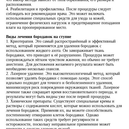
расположения.
4. Реабилитация и профилактика. После процедуры следует
соблюдать все рекомендации врача. Это может включать
использование специальных средств для ухода за кожей,
ограничение физических нагрузок и предотвращение попадания
влаги на прооперированное место.
Виды лечения бородавок на ступне
1. Криотерапия. Это самый распространённый и эффективный
метод, который применяется для удаления бородавок с
использованием жидкого азота. Он замораживает ткань
бородавки, что приводит к её разрушению. Процедура может
сопровождаться лёгким чувством жжения, но обычно не требует
анестезии. Для достижения желаемого результата может быть
необходимо несколько сеансов.
2. Лазерное удаление. Это высокотехнологичный метод, который
позволяет удалять бородавки с помощью лазера. Этот способ
идеально подходит для точного и безболезненного удаления,
минимизируя риск повреждения окружающих тканей. Лазерное
лечение также сокращает время восстановительного периода, и
результаты могут быть видны уже после первой процедуры.
3. Химические препараты. Существуют специальные кремы и
растворы с содержанием кислот, которые можно использовать для
лечения бородавок. Применяя их, вы можете способствовать
постепенному отмиранию клеток бородавки. Однако
использование таких средств требует регулярности и
осторожности, поскольку неправильное применение может
привести к ожогам здоровых тканей.