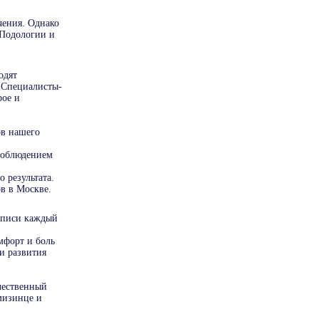
чения. Однако
 Подологии и
одят
. Специалисты-
рое и
ов нашего
 соблюдением
 результата.
в в Москве.
записи каждый
мфорт и боль
и развития
чественный
мизинце и