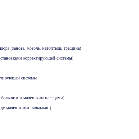
юра (заноза, мозоль, натоптыш, трещина)
 установками корректирующей системы)
ектирующей системы
 большим и маленьким пальцами)
жду маленькими пальцами )