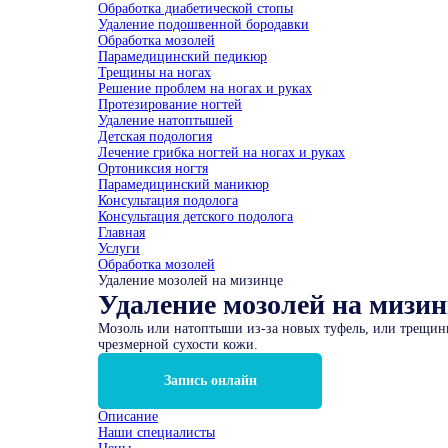
Обработка диабетической стопы
Удаление подошвенной бородавки
Обработка мозолей
Парамедицинский педикюр
Трещины на ногах
Решение проблем на ногах и руках
Протезирование ногтей
Удаление натоптышей
Детская подология
Лечение грибка ногтей на ногах и руках
Ортониксия ногтя
Парамедицинский маникюр
Консультация подолога
Консультация детского подолога
Главная
Услуги
Обработка мозолей
Удаление мозолей на мизинце
Удаление мозолей на мизин
Мозоль или натоптыши из-за новых туфель, или трещины
чрезмерной сухости кожи.
Запись онлайн
Описание
Наши специалисты