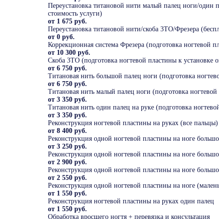
Переустановка титановой нити малый палец ноги/один па
стоимость услуги)
от 1 675 руб.
Переустановка титановой нити/скоба 3ТО/Фрезера (беспл
от 0 руб.
Коррекционная система Фрезера (подготовка ногтевой пл
от 10 300 руб.
Скоба 3ТО (подготовка ногтевой пластины к установке о
от 6 750 руб.
Титановая нить большой палец ноги (подготовка ногтево
от 6 750 руб.
Титановая нить малый палец ноги (подготовка ногтевой 
от 3 350 руб.
Титановая нить один палец на руке (подготовка ногтево
от 3 350 руб.
Реконструкция ногтевой пластины на руках (все пальцы)
от 8 400 руб.
Реконструкция одной ногтевой пластины на ноге большой
от 3 250 руб.
Реконструкция одной ногтевой пластины на ноге большой
от 2 900 руб.
Реконструкция одной ногтевой пластины на ноге большой
от 2 550 руб.
Реконструкция одной ногтевой пластины на ноге (мален
от 1 550 руб.
Реконструкция ногтевой пластины на руках один палец
от 1 550 руб.
Обработка вросшего ногтя + перевязка и консультация