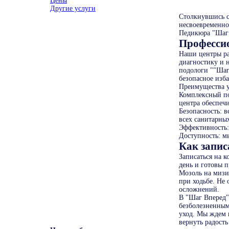
Цены
Другие услуги
Столкнувшись с
несвоевременно
Педикюра "Шаг 
Професси
Наши центры ра
диагностику и 
подологи ""Шаг 
безопасное изб
Преимущества у
Комплексный по
центра обеспеч
Безопасность: 
всех санитарны
Эффективность:
Доступность: м
Как запис
Записаться на 
день и готовы 
Мозоль на мизи
при ходьбе. Не 
осложнений.
В "Шаг Вперед"
безболезненным
уход. Мы ждем 
вернуть радост