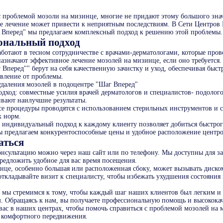
 проблемой мозоли на мизинце, многие не придают этому большого зна
е лечение может привести к неприятным последствиям. В Сети Центров
Вперед" мы предлагаем комплексный подход к решению этой проблемы.
ональный подход
ботают в тесном сотрудничестве с врачами-дерматологами, которые пров
назначают эффективное лечение мозолей на мизинце, если оно требуется
Вперед"" берут на себя качественную зачистку и уход, обеспечивая быст
авление от проблемы.
даления мозолей в подоцентре "Шаг Вперед"
дход: совместные усилия врачей дерматологов и специалистов- подолог
ивают наилучшие результаты.
все процедуры проводятся с использованием стерильных инструментов и
х норм.
 индивидуальный подход к каждому клиенту позволяет добиться быстрого
ы предлагаем конкурентоспособные цены и удобное расположение центро
аться
консультацию можно через наш сайт или по телефону. Мы доступны для 
предложить удобное для вас время посещения.
нце, особенно большая или расположенная сбоку, может вызывать диско
откладывайте визит к специалисту, чтобы избежать ухудшения состояния 
 мы стремимся к тому, чтобы каждый шаг наших клиентов был легким и
. Обращаясь к нам, вы получаете профессиональную помощь и высокока
вас в наших центрах, чтобы помочь справиться с проблемой мозолей на 
ь комфортного передвижения.