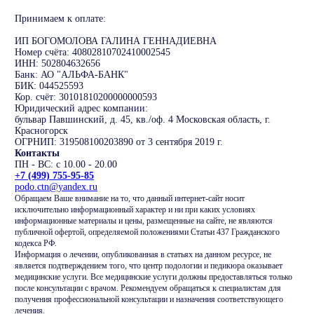
Принимаем к оплате:
ИП БОГОМОЛОВА ГАЛИНА ГЕННАДИЕВНА
Номер счёта: 40802810702410002545
ИНН: 502804632656
Банк: АО "АЛЬФА-БАНК"
БИК: 044525593
Кор. счёт: 30101810200000000593
Юридический адрес компании:
бульвар Павшинский, д. 45, кв./оф. 4 Московская область, г.
Красногорск
ОГРНИП: 319508100203890 от 3 сентября 2019 г.
Контакты
ПН - ВС: с 10.00 - 20.00
+7 (499) 755-95-85
podo.ctn@yandex.ru
Обращаем Ваше внимание на то, что данный интернет-сайт носит
исключительно информационный характер и ни при каких условиях
информационные материалы и цены, размещенные на сайте, не являются
публичной офертой, определяемой положениями Статьи 437 Гражданского
кодекса РФ.
Информация о лечении, опубликованная в статьях на данном ресурсе, не
является подтверждением того, что центр подологии и педикюра оказывает
медицинские услуги. Все медицинские услуги должны предоставляться только
после консультации с врачом. Рекомендуем обращаться к специалистам для
получения профессиональной консультации и назначения соответствующего
лечения.