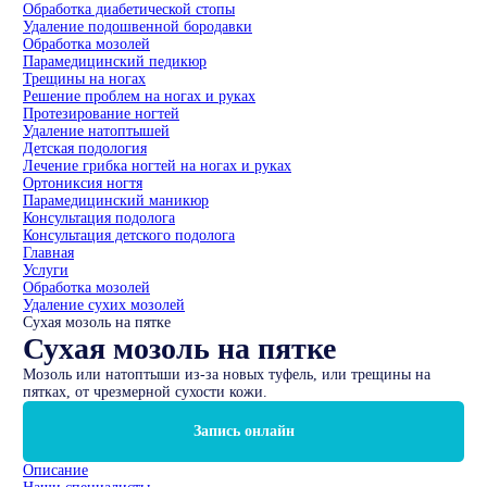
Обработка диабетической стопы
Удаление подошвенной бородавки
Обработка мозолей
Парамедицинский педикюр
Трещины на ногах
Решение проблем на ногах и руках
Протезирование ногтей
Удаление натоптышей
Детская подология
Лечение грибка ногтей на ногах и руках
Ортониксия ногтя
Парамедицинский маникюр
Консультация подолога
Консультация детского подолога
Главная
Услуги
Обработка мозолей
Удаление сухих мозолей
Сухая мозоль на пятке
Сухая мозоль на пятке
Мозоль или натоптыши из-за новых туфель, или трещины на
пятках, от чрезмерной сухости кожи.
Запись онлайн
Описание