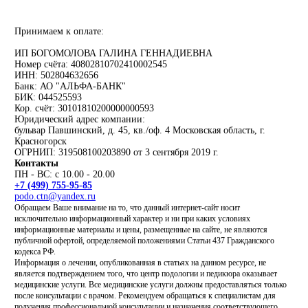
Принимаем к оплате:
ИП БОГОМОЛОВА ГАЛИНА ГЕННАДИЕВНА
Номер счёта: 40802810702410002545
ИНН: 502804632656
Банк: АО "АЛЬФА-БАНК"
БИК: 044525593
Кор. счёт: 30101810200000000593
Юридический адрес компании:
бульвар Павшинский, д. 45, кв./оф. 4 Московская область, г.
Красногорск
ОГРНИП: 319508100203890 от 3 сентября 2019 г.
Контакты
ПН - ВС: с 10.00 - 20.00
+7 (499) 755-95-85
podo.ctn@yandex.ru
Обращаем Ваше внимание на то, что данный интернет-сайт носит
исключительно информационный характер и ни при каких условиях
информационные материалы и цены, размещенные на сайте, не являются
публичной офертой, определяемой положениями Статьи 437 Гражданского
кодекса РФ.
Информация о лечении, опубликованная в статьях на данном ресурсе, не
является подтверждением того, что центр подологии и педикюра оказывает
медицинские услуги. Все медицинские услуги должны предоставляться только
после консультации с врачом. Рекомендуем обращаться к специалистам для
получения профессиональной консультации и назначения соответствующего