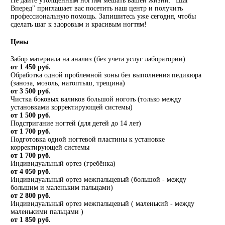
Не дайте утолщенным ногтям мешать вашей жизни. "Шаг
Вперед" приглашает вас посетить наш центр и получить
профессиональную помощь. Запишитесь уже сегодня, чтобы
сделать шаг к здоровым и красивым ногтям!
Цены
Забор материала на анализ (без учета услуг лаборатории)
от 1 450 руб.
Обработка одной проблемной зоны без выполнения педикюра
(заноза, мозоль, натоптыш, трещина)
от 3 500 руб.
Чистка боковых валиков большой ноготь (только между
установками корректирующей системы)
от 1 500 руб.
Подстригание ногтей (для детей до 14 лет)
от 1 700 руб.
Подготовка одной ногтевой пластины к установке
корректирующей системы
от 1 700 руб.
Индивидуальный ортез (гребёнка)
от 4 050 руб.
Индивидуальный ортез межпальцевый (большой - между
большим и маленьким пальцами)
от 2 800 руб.
Индивидуальный ортез межпальцевый ( маленький - между
маленькими пальцами )
от 1 850 руб.