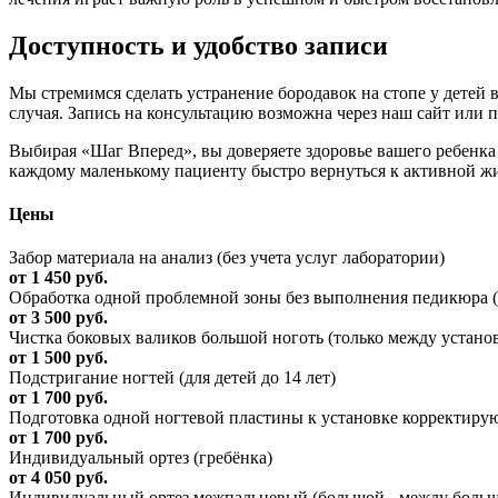
Доступность и удобство записи
Мы стремимся сделать устранение бородавок на стопе у детей
случая. Запись на консультацию возможна через наш сайт или 
Выбирая «Шаг Вперед», вы доверяете здоровье вашего ребенка 
каждому маленькому пациенту быстро вернуться к активной жи
Цены
Забор материала на анализ (без учета услуг лаборатории)
от 1 450 руб.
Обработка одной проблемной зоны без выполнения педикюра (з
от 3 500 руб.
Чистка боковых валиков большой ноготь (только между устан
от 1 500 руб.
Подстригание ногтей (для детей до 14 лет)
от 1 700 руб.
Подготовка одной ногтевой пластины к установке корректир
от 1 700 руб.
Индивидуальный ортез (гребёнка)
от 4 050 руб.
Индивидуальный ортез межпальцевый (большой - между больш