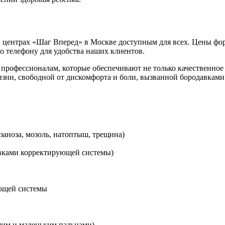
 в центрах «Шаг Вперед» в Москве доступным для всех. Цены ф
по телефону для удобства наших клиентов.
профессионалам, которые обеспечивают не только качественное 
зни, свободной от дискомфорта и боли, вызванной бородавками 
аноза, мозоль, натоптыш, трещина)
овками корректирующей системы)
ующей системы
им и маленьким пальцами)