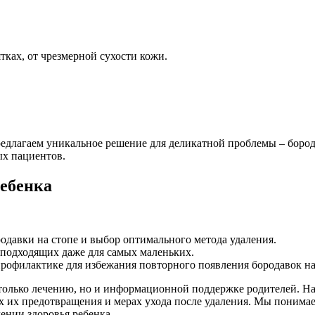
ках, от чрезмерной сухости кожи.
едлагаем уникальное решение для деликатной проблемы – бород
ых пациентов.
ребенка
одавки на стопе и выбор оптимального метода удаления.
 подходящих даже для самых маленьких.
рофилактике для избежания повторного появления бородавок на
 только лечению, но и информационной поддержке родителей. 
ах их предотвращения и мерах ухода после удаления. Мы понимае
ении здоровья ребенка.