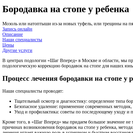
Бородавка на стопе у ребенка
Мозоль или натоптыши из-за новых туфель, или трещины на пят
Запись онлайн
Описание
Наши специалисты
Цены
Другие услуги
В центрах подологии «Шаг Вперед» в Москве и области, мы пр
подологическую коррекцию бородавок на стопе для наших юн
Процесс лечения бородавки на стопе у 
Наши специалисты проводят:
Тщательный осмотр и диагностику: определение типа бор
Безопасное удаление: применение современных методик,
Уход и профилактика: советы по последующему уходу и п
Кроме того, в «Шаг Вперед» мы придаем большое значение не
причинах возникновения бородавок на стопе у ребенка, метод
лечения играет важную роль в успешном и быстром восстановл