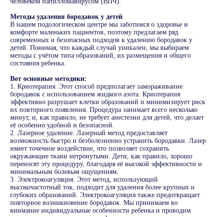
человеком папилломавирусом (ВПЧ).
Методы удаления бородавок у детей
В нашем подологическом центре мы заботимся о здоровье и
комфорте маленьких пациентов, поэтому предлагаем ряд
современных и безопасных подходов к удалению бородавок у
детей. Понимая, что каждый случай уникален, мы выбираем
методы с учётом типа образований, их размещения и общего
состояния ребенка.
Вот основные методики:
1. Криотерапия. Этот способ предполагает замораживание
бородавок с использованием жидкого азота. Криотерапия
эффективно разрушает клетки образований и минимизирует риск
их повторного появления. Процедура занимает всего несколько
минут, и, как правило, не требует анестезии для детей, что делает
её особенно удобной и безопасной.
2. Лазерное удаление. Лазерный метод предоставляет
возможность быстро и безболезненно устранить бородавки. Лазер
имеет точечное воздействие, что позволяет сохранить
окружающие ткани нетронутыми. Дети, как правило, хорошо
переносят эту процедуру, благодаря её высокой эффективности и
минимальным болевым ощущениям.
3. Электрокоагуляция. Этот метод, использующий
высокочастотный ток, подходит для удаления более крупных и
глубоких образований. Электрокоагуляция также предотвращает
повторное возникновение бородавок. Мы принимаем во
внимание индивидуальные особенности ребенка и проводим