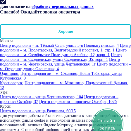
Даю согласие на
обработку персональных данных
Спасибо! Ожидайте звонка оператора
Хорошо
Москва:
Центр подологии – м. Тёплый Стан, улица 3-я Нововатутинская, 4
Центр
подологии – м. Пролетарская, Волгоградский проспект, 1, стр. 1
Центр
подологии – м. Октябрьское Поле, улица Алабяна, 12, корп. 1
Центр
подологии – м. Сходненская, улица Сходненская, 35, корп. 1
Центр
подологии – м. Чертановская, улица Чертановская, 1г
Центр подологии –
м. Отрадное, улица Олонецкая, 4
Одинцово:
Центр подологии – м. Сколково, Новая Трёхгорка, улица
Кутузовская, 9
Красногорск:
Центр подологии – м. Мякинино, Подмосковный бульвар,
12
Уфа:
Центр подологии – улица Чернышевского, 104
Центр подологии –
проспект Октября, 37
Центр подологии – проспект Октября, 107б
Курск:
Центр подологии – улица Радищева, 60/15
Для улучшения работы сайта и его адаптации к вашим потребностям мы
Онлайн-
используем файлы cookie и технологии анализа поведения
пользователей, включая Яндекс Метрику, а также рекомендательные
запись
алгоритмы. С подробной информацией о том, как мы обрабатываем