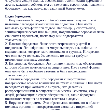
4. Существующие кожные заболевания. Атопический дерматит и
другие кожные проблемы могут увеличить вероятность появления
бородавок, так как нарушают защитный барьер кожи.
Виды бородавок
1. Подошвенные бородавки. Эти образования получают своё
название благодаря локализации на подошвах. Они могут
вызывать дискомфорт при ходьбе. Например, у спортсменов,
занимающихся бегом или танцами, подошвенные бородавки чаще
становятся проблемой, поскольку они подвергаются
травматизации.
2. Плоские бородавки. Чаще всего встречаются у детей и
подростков. Эти образования могут выглядеть как небольшие
гладкие пятна, которые часто возникают в группах. Интересно,
что они могут исчезать без лечения, но иногда требуют
применения местных средств.
3. Нитевидные бородавки. Эти тонкие и вытянутые образования,
которые обычно появляются на лице и шее. Из-за своей формы
они могут быть особенно заметны и быть подвержены
травматизации.
4. Обычные бородавки. Эти бородавки с шероховатой
поверхностью обычно возникают на руках и пальцах. Они могут
передаваться при контакте с вирусом, что делает их
распространёнными в общественных местах. Замечено, что у
людей, работающих в сфере обслуживания, такие бородавки
появляются чаще из-за частого контакта с людьми.
5. Вирусные кондиломы. Эти образования возникают в области
половых органов и непосредственно связаны с инфекцией