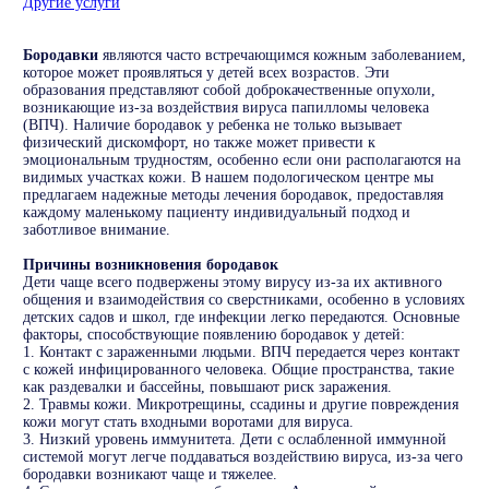
Другие услуги
Бородавки
являются часто встречающимся кожным заболеванием,
которое может проявляться у детей всех возрастов. Эти
образования представляют собой доброкачественные опухоли,
возникающие из-за воздействия вируса папилломы человека
(ВПЧ). Наличие бородавок у ребенка не только вызывает
физический дискомфорт, но также может привести к
эмоциональным трудностям, особенно если они располагаются на
видимых участках кожи. В нашем подологическом центре мы
предлагаем надежные методы лечения бородавок, предоставляя
каждому маленькому пациенту индивидуальный подход и
заботливое внимание.
Причины возникновения бородавок
Дети чаще всего подвержены этому вирусу из-за их активного
общения и взаимодействия со сверстниками, особенно в условиях
детских садов и школ, где инфекции легко передаются. Основные
факторы, способствующие появлению бородавок у детей:
1. Контакт с зараженными людьми. ВПЧ передается через контакт
с кожей инфицированного человека. Общие пространства, такие
как раздевалки и бассейны, повышают риск заражения.
2. Травмы кожи. Микротрещины, ссадины и другие повреждения
кожи могут стать входными воротами для вируса.
3. Низкий уровень иммунитета. Дети с ослабленной иммунной
системой могут легче поддаваться воздействию вируса, из-за чего
бородавки возникают чаще и тяжелее.