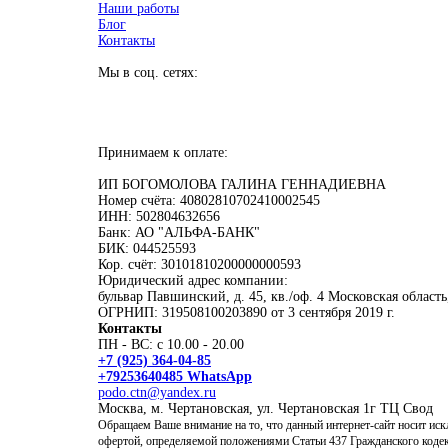
Наши работы
Блог
Контакты
Мы в соц. сетях:
Принимаем к оплате:
ИП БОГОМОЛОВА ГАЛИНА ГЕННАДИЕВНА
Номер счёта: 40802810702410002545
ИНН: 502804632656
Банк: АО "АЛЬФА-БАНК"
БИК: 044525593
Кор. счёт: 30101810200000000593
Юридический адрес компании:
бульвар Павшинский, д. 45, кв./оф. 4 Московская область
ОГРНИП: 319508100203890 от 3 сентября 2019 г.
Контакты
ПН - ВС: с 10.00 - 20.00
+7 (925) 364-04-85
+79253640485 WhatsApp
podo.ctn@yandex.ru
Москва, м. Чертановская, ул. Чертановская 1г ТЦ Свод
Обращаем Ваше внимание на то, что данный интернет-сайт носит ис
офертой, определяемой положениями Статьи 437 Гражданского коде