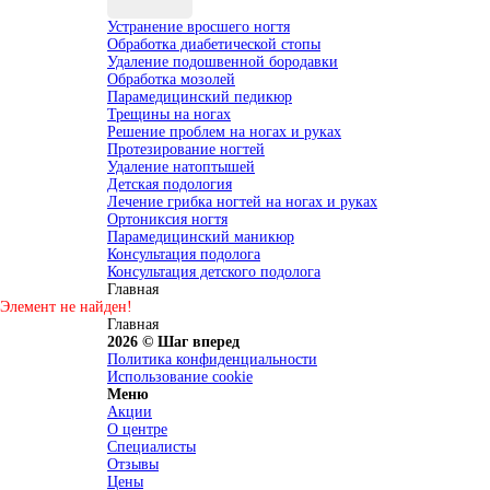
Устранение вросшего ногтя
Обработка диабетической стопы
Удаление подошвенной бородавки
Обработка мозолей
Парамедицинский педикюр
Трещины на ногах
Решение проблем на ногах и руках
Протезирование ногтей
Удаление натоптышей
Детская подология
Лечение грибка ногтей на ногах и руках
Ортониксия ногтя
Парамедицинский маникюр
Консультация подолога
Консультация детского подолога
Главная
Элемент не найден!
Главная
2026 © Шаг вперед
Политика конфиденциальности
Использование cookie
Меню
Акции
О центре
Специалисты
Отзывы
Цены