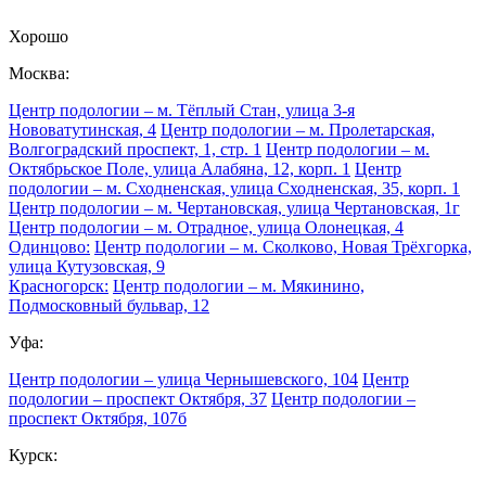
Хорошо
Москва:
Центр подологии – м. Тёплый Стан, улица 3-я
Нововатутинская, 4
Центр подологии – м. Пролетарская,
Волгоградский проспект, 1, стр. 1
Центр подологии – м.
Октябрьское Поле, улица Алабяна, 12, корп. 1
Центр
подологии – м. Сходненская, улица Сходненская, 35, корп. 1
Центр подологии – м. Чертановская, улица Чертановская, 1г
Центр подологии – м. Отрадное, улица Олонецкая, 4
Одинцово:
Центр подологии – м. Сколково, Новая Трёхгорка,
улица Кутузовская, 9
Красногорск:
Центр подологии – м. Мякинино,
Подмосковный бульвар, 12
Уфа:
Центр подологии – улица Чернышевского, 104
Центр
подологии – проспект Октября, 37
Центр подологии –
проспект Октября, 107б
Курск: