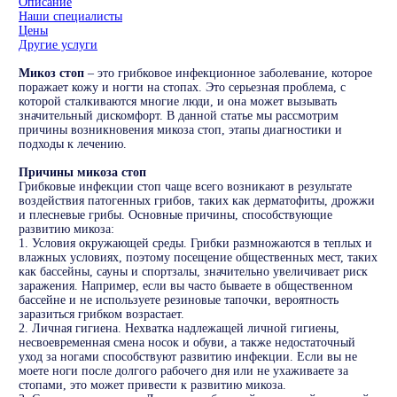
Описание
Наши специалисты
Цены
Другие услуги
Микоз стоп
– это грибковое инфекционное заболевание, которое
поражает кожу и ногти на стопах. Это серьезная проблема, с
которой сталкиваются многие люди, и она может вызывать
значительный дискомфорт. В данной статье мы рассмотрим
причины возникновения микоза стоп, этапы диагностики и
подходы к лечению.
Причины микоза стоп
Грибковые инфекции стоп чаще всего возникают в результате
воздействия патогенных грибов, таких как дерматофиты, дрожжи
и плесневые грибы. Основные причины, способствующие
развитию микоза:
1. Условия окружающей среды. Грибки размножаются в теплых и
влажных условиях, поэтому посещение общественных мест, таких
как бассейны, сауны и спортзалы, значительно увеличивает риск
заражения. Например, если вы часто бываете в общественном
бассейне и не используете резиновые тапочки, вероятность
заразиться грибком возрастает.
2. Личная гигиена. Нехватка надлежащей личной гигиены,
несвоевременная смена носок и обуви, а также недостаточный
уход за ногами способствуют развитию инфекции. Если вы не
моете ноги после долгого рабочего дня или не ухаживаете за
стопами, это может привести к развитию микоза.