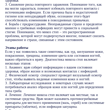
здоровья.
3. Снижение риска повторного заражения. Понимание того, как
вы могли заразиться, поможет избежать повторного контакта с
источниками инфекции. Если причина была в недостаточной
гигиене или неподходящей обуви, осознание этого будет
способствовать изменениям в повседневных привычках.
4. Борьба с предрассудками. Неоправданные страхи и предвзятое
мнение о грибковых инфекциях могут привести к социальной
стигме. Понимание, что микоз стоп – это распространенная
проблема, которой могут подвергнуться многие, поможет снизить
напряжение и страхи, связанные с этим состоянием.
Этапы работы
Если у вас появились такие симптомы, как зуд, шелушение кожи,
покраснение, трещины, изменение цвета или состояния ногтей,
важно обратиться к врачу. Диагностика микоза стоп включает
несколько этапов:
1. Анамнез: врач соберет информацию о вашем состоянии
здоровья, образе жизни и возможных контактах с инфекцией.
2. Физический осмотр: специалист проведет визуальный осмотр
стоп, чтобы выявить видимые изменения кожи и ногтей.
3. Лабораторные исследования: в некоторых случаях может
потребоваться анализ образцов кожи или ногтей для определения
типа гриба.
4. Лечение. Лечение микоза стоп включает как местные, так и
системные средства. Врач может назначить противогрибковые
препараты для местного применения (мазь, спрей) или системные
препараты (таблетки), если инфекция запущена.