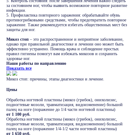
5. Контроль состояния: после завершения лечения важно следить
за состоянием ног, чтобы выявить возможное повторное развитие
инфекции.
5. Профилактика повторного заражения: обрабатывайте обувь
противогрибковыми средствами, чтобы предотвратить повторное
заражение. Также рекомендуется избегать общественных мест без
защиты для ног.
Микоз стоп
– это распространенное и неприятное заболевание,
однако при правильной диагностике и лечении оно может быть
эффективно устранено. Помощь врача и соблюдение простых
правил гигиены помогут вам избежать микозов и сохранить
здоровье ног.
Наши работы по направлению
Показать все
Микоз стоп: причины, этапы диагностики и лечение.
Цены
Обработка ногтевой пластины (микоз (грибок), онихолизис,
подногтевые мозоли, травматизация, видоизменение) большой
палец на ноге (поражение до 1/4 части ногтевой пластины)
от 1 100 руб.
Обработка ногтевой пластины (микоз (грибок), онихолизис,
подногтевые мозоли, травматизация, видоизменение) большой
палец на ноге (поражение 1/4-1/2 части ногтевой пластины)
от 1 650 руб.