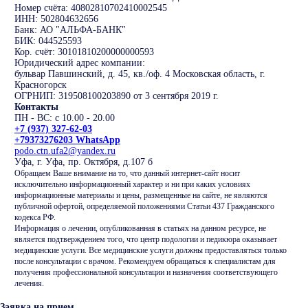
Номер счёта: 40802810702410002545
ИНН: 502804632656
Банк: АО "АЛЬФА-БАНК"
БИК: 044525593
Кор. счёт: 30101810200000000593
Юридический адрес компании:
бульвар Павшинский, д. 45, кв./оф. 4 Московская область, г.
Красногорск
ОГРНИП: 319508100203890 от 3 сентября 2019 г.
Контакты
ПН - ВС: с 10.00 - 20.00
+7 (937) 327-62-03
+79373276203 WhatsApp
podo.ctn.ufa2@yandex.ru
Уфа, г. Уфа, пр. Октября, д.107 б
Обращаем Ваше внимание на то, что данный интернет-сайт носит
исключительно информационный характер и ни при каких условиях
информационные материалы и цены, размещенные на сайте, не являются
публичной офертой, определяемой положениями Статьи 437 Гражданского
кодекса РФ.
Информация о лечении, опубликованная в статьях на данном ресурсе, не
является подтверждением того, что центр подологии и педикюра оказывает
медицинские услуги. Все медицинские услуги должны предоставляться только
после консультации с врачом. Рекомендуем обращаться к специалистам для
получения профессиональной консультации и назначения соответствующего
лечения.
Заявка на прием