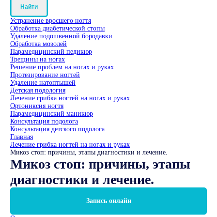
Найти
Устранение вросшего ногтя
Обработка диабетической стопы
Удаление подошвенной бородавки
Обработка мозолей
Парамедицинский педикюр
Трещины на ногах
Решение проблем на ногах и руках
Протезирование ногтей
Удаление натоптышей
Детская подология
Лечение грибка ногтей на ногах и руках
Ортониксия ногтя
Парамедицинский маникюр
Консультация подолога
Консультация детского подолога
Главная
Лечение грибка ногтей на ногах и руках
Микоз стоп: причины, этапы диагностики и лечение.
Микоз стоп: причины, этапы
диагностики и лечение.
Запись онлайн