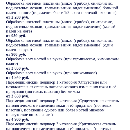
Обработка ногтевой пластины (микоз (грибок), онихолизис,
подногтевые мозоли, травматизация, видоизменение) большой
палец на ноге (поражение более 1/2 части ногтевой пластины)
от 2 200 руб.
Обработка ногтевой пластины (микоз (грибок), онихолизис,
подногтевые мозоли, травматизация, видоизменение) (малый
палец на ноге)
от 950 руб.
Обработка ногтевой пластины (микоз (грибок), онихолизис,
подногтевые мозоли, травматизация, видоизменение) (один
палец на руке)
от 900 руб.
Обработка всех ногтей на руках (при термическом, химическом
ожоге)
от 3 850 руб.
Обработка всех ногтей на руках (при онихомикозе)
от 4 950 руб.
Парамедицинский педикюр 1 категория (Отсутствие или
незначительная степень патологического изменения кожи и её
придатков (ногтевых пластин) без микоза
от 3 850 руб.
Парамедицинский педикюр 2 категория (Существенная степень
патологического изменения кожи и её придатков (ногтевых
пластин), поражение одного или более ногтей микозом,
присутствие онихолизиса)
от 4 900 руб.
Парамедицинский педикюр 3 категория (Критическая степень
патологического изменения кожи и её придатков (ногтевых