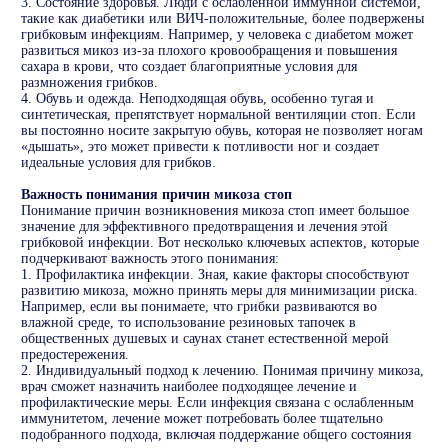
3. Состояние здоровья. Люди с ослабленной иммунной системой,
такие как диабетики или ВИЧ-положительные, более подвержены
грибковым инфекциям. Например, у человека с диабетом может
развиться микоз из-за плохого кровообращения и повышения
сахара в крови, что создает благоприятные условия для
размножения грибков.
4. Обувь и одежда. Неподходящая обувь, особенно тугая и
синтетическая, препятствует нормальной вентиляции стоп. Если
вы постоянно носите закрытую обувь, которая не позволяет ногам
«дышать», это может привести к потливости ног и создает
идеальные условия для грибков.
Важность понимания причин микоза стоп
Понимание причин возникновения микоза стоп имеет большое
значение для эффективного предотвращения и лечения этой
грибковой инфекции. Вот несколько ключевых аспектов, которые
подчеркивают важность этого понимания:
1. Профилактика инфекции. Зная, какие факторы способствуют
развитию микоза, можно принять меры для минимизации риска.
Например, если вы понимаете, что грибки развиваются во
влажной среде, то использование резиновых тапочек в
общественных душевых и саунах станет естественной мерой
предостережения.
2. Индивидуальный подход к лечению. Понимая причину микоза,
врач сможет назначить наиболее подходящее лечение и
профилактические меры. Если инфекция связана с ослабленным
иммунитетом, лечение может потребовать более тщательно
подобранного подхода, включая поддержание общего состояния