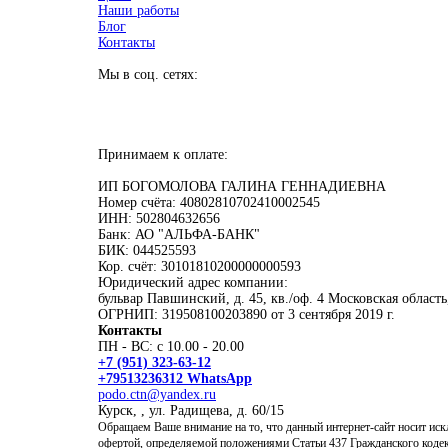
Наши работы
Блог
Контакты
Мы в соц. сетях:
Принимаем к оплате:
ИП БОГОМОЛОВА ГАЛИНА ГЕННАДИЕВНА
Номер счёта: 40802810702410002545
ИНН: 502804632656
Банк: АО "АЛЬФА-БАНК"
БИК: 044525593
Кор. счёт: 30101810200000000593
Юридический адрес компании:
бульвар Павшинский, д. 45, кв./оф. 4 Московская область
ОГРНИП: 319508100203890 от 3 сентября 2019 г.
Контакты
ПН - ВС: с 10.00 - 20.00
+7 (951) 323-63-12
+79513236312 WhatsApp
podo.ctn@yandex.ru
Курск, , ул. Радищева, д. 60/15
Обращаем Ваше внимание на то, что данный интернет-сайт носит ис
офертой, определяемой положениями Статьи 437 Гражданского коде