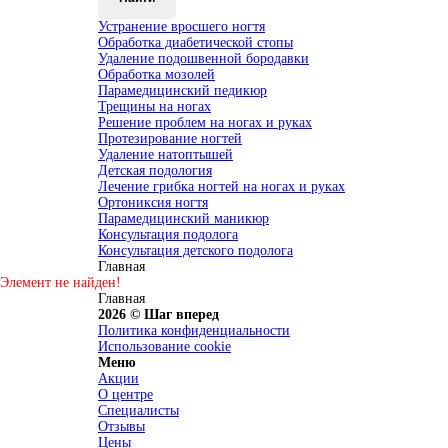
Устранение вросшего ногтя
Обработка диабетической стопы
Удаление подошвенной бородавки
Обработка мозолей
Парамедицинский педикюр
Трещины на ногах
Решение проблем на ногах и руках
Протезирование ногтей
Удаление натоптышей
Детская подология
Лечение грибка ногтей на ногах и руках
Ортониксия ногтя
Парамедицинский маникюр
Консультация подолога
Консультация детского подолога
Главная
Элемент не найден!
Главная
2026 © Шаг вперед
Политика конфиденциальности
Использование cookie
Меню
Акции
О центре
Специалисты
Отзывы
Цены