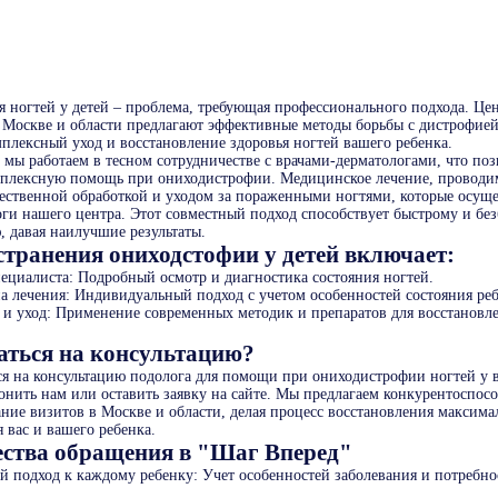
 ногтей у детей – проблема, требующая профессионального подхода. Це
 Москве и области предлагают эффективные методы борьбы с дистрофией 
мплексный уход и восстановление здоровья ногтей вашего ребенка.
 мы работаем в тесном сотрудничестве с врачами-дерматологами, что поз
плексную помощь при ониходистрофии. Медицинское лечение, проводим
чественной обработкой и уходом за пораженными ногтями, которые осущ
ги нашего центра. Этот совместный подход способствует быстрому и бе
, давая наилучшие результаты.
странения ониходстофии у детей включает:
пециалиста: Подробный осмотр и диагностика состояния ногтей.
на лечения: Индивидуальный подход с учетом особенностей состояния реб
 и уход: Применение современных методик и препаратов для восстановл
аться на консультацию?
ся на консультацию подолога для помощи при ониходистрофии ногтей у в
онить нам или оставить заявку на сайте. Мы предлагаем конкурентоспос
ание визитов в Москве и области, делая процесс восстановления максима
 вас и вашего ребенка.
ства обращения в "Шаг Вперед"
 подход к каждому ребенку: Учет особенностей заболевания и потребно