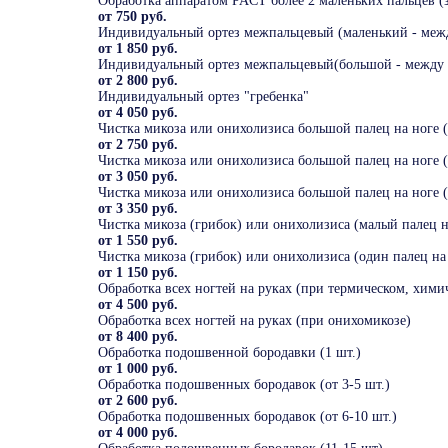
Обработка аппаратом PACT более 2 маленьких пальцев (з
от 750 руб.
Индивидуальный ортез межпальцевый (маленький - меж
от 1 850 руб.
Индивидуальный ортез межпальцевый(большой - между 
от 2 800 руб.
Индивидуальный ортез "гребенка"
от 4 050 руб.
Чистка микоза или онихолизиса большой палец на ноге (
от 2 750 руб.
Чистка микоза или онихолизиса большой палец на ноге (
от 3 050 руб.
Чистка микоза или онихолизиса большой палец на ноге (
от 3 350 руб.
Чистка микоза (грибок) или онихолизиса (малый палец н
от 1 550 руб.
Чистка микоза (грибок) или онихолизиса (один палец на
от 1 150 руб.
Обработка всех ногтей на руках (при термическом, хими
от 4 500 руб.
Обработка всех ногтей на руках (при онихомикозе)
от 8 400 руб.
Обработка подошвенной бородавки (1 шт.)
от 1 000 руб.
Обработка подошвенных бородавок (от 3-5 шт.)
от 2 600 руб.
Обработка подошвенных бородавок (от 6-10 шт.)
от 4 000 руб.