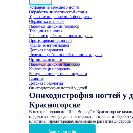
Устранение вросшего ногтя
Обработка диабетической стопы
Удаление подошвенной бородавки
Обработка мозолей
Парамедицинский педикюр
Трещины на ногах
Решение проблем на ногах и руках
Протезирование ногтей
Удаление натоптышей
Детская подология
Лечение грибка ногтей на ногах и руках
Ортониксия ногтя
Парамедицинский маникюр
Консультация подолога
Консультация детского подолога
Главная
Детская подология
Ониходистрофия ногтей у детей
Ониходистрофия ногтей у д
Красногорске
В центре подологии "Шаг Вперед" в Красногорске квал
подологи помогут диагностировать и провести обработк
пластины, предотвращая дальнейшее развитие дистрофии
Запись онлайн