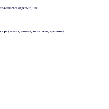
оплачивается отдельно)щв
юра (заноза, мозоль, натоптыш, трещина)