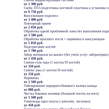
Снятие корректирующей системы
от 1 300 руб.
Скоба 3ТО (подготовка ногтевой пластины к установке 
от 6 750 руб.
Консультация подолога
от 3 400 руб.
Повторный прием
от 2 050 руб.
Обработка одной проблемной зоны без выполнения педик
от 3 500 руб.
Обработка вросшего ногтя + перевязка и консультация
от 5 850 руб.
Подстригание ногтей
от 1 700 руб.
Забор материала на анализ (без учета услуг лаборатории)
от 1 450 руб.
Снятие гель-лака (1 ноготь/10 ногтей)
от 350 руб.
Снятие лака (1 ноготь/10 ногтей)
от 250 руб.
Перевязка
от 2 500 руб.
Тейпирование переднего/бокового валика пальца
от 800 руб.
Чистка боковых валиков (большой ноготь на ноге)
от 1 500 руб.
Тампонада одна пазуха ( каполин, лигазано)
от 450 руб.