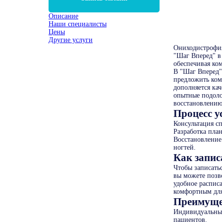
Описание
Наши специалисты
Цены
Другие услуги
Ониходистрофия
"Шаг Вперед" в
обеспечивая ко
В "Шаг Вперед"
предложить ком
дополняется ка
опытные подоло
восстановлению
Процесс у
Консультация с
Разработка пла
Восстановление
ногтей.
Как запис
Чтобы записать
вы можете позв
удобное распис
комфортным для
Преимуще
Индивидуальный
пациентов.