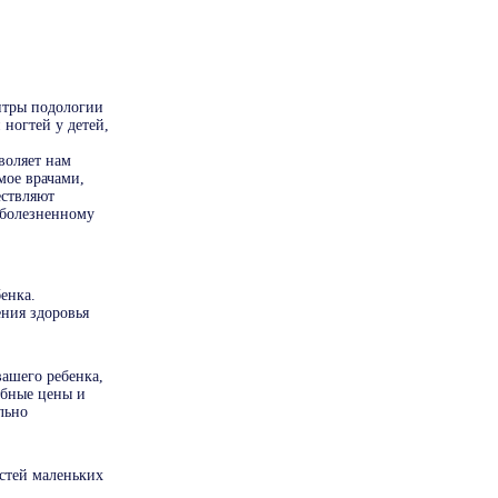
нтры подологии
ногтей у детей,
воляет нам
ое врачами,
ествляют
зболезненному
енка.
ения здоровья
ашего ребенка,
обные цены и
льно
стей маленьких