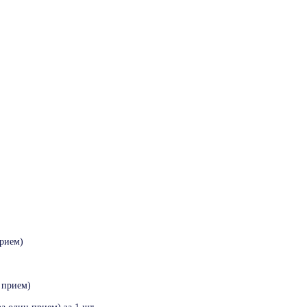
прием)
 прием)