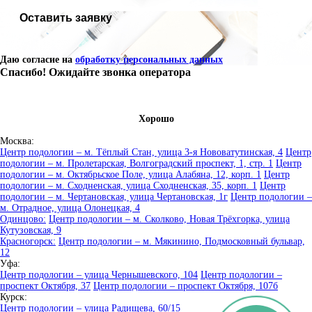
Оставить заявку
Даю согласие на
обработку персональных данных
Спасибо! Ожидайте звонка оператора
Хорошо
Москва:
Центр подологии – м. Тёплый Стан, улица 3-я Нововатутинская, 4
Центр
подологии – м. Пролетарская, Волгоградский проспект, 1, стр. 1
Центр
подологии – м. Октябрьское Поле, улица Алабяна, 12, корп. 1
Центр
подологии – м. Сходненская, улица Сходненская, 35, корп. 1
Центр
подологии – м. Чертановская, улица Чертановская, 1г
Центр подологии –
м. Отрадное, улица Олонецкая, 4
Одинцово:
Центр подологии – м. Сколково, Новая Трёхгорка, улица
Кутузовская, 9
Красногорск:
Центр подологии – м. Мякинино, Подмосковный бульвар,
12
Уфа:
Центр подологии – улица Чернышевского, 104
Центр подологии –
проспект Октября, 37
Центр подологии – проспект Октября, 107б
Курск:
Центр подологии – улица Радищева, 60/15