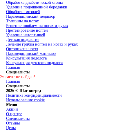
Обработка диабетической стопы
Удаление подошвенной бородавки
Обработка мозолей
Парамедицинский педикюр
Трещины на ногах
Решение проблем на ногах и руках
Протезирование ногтей
Удаление натоптышей
Детская подология
Лечение грибка ногтей на ногах и руках
Ортониксия ногтя
Парамедицинский маникюр
Консультация подолога
Консультация детского подолога
Главная
Специалисты
Элемент не найден!
Главная
Специалисты
2026 © Шаг вперед
Политика конфиденциальности
Использование cookie
Меню
Акции
О центре
Специалисты
Отзывы
Цены