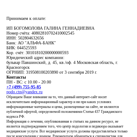
Принимаем к оплате:
ИП БОГОМОЛОВА ГАЛИНА ГЕННАДИЕВНА
Номер счёта: 40802810702410002545
ИНН: 502804632656
Банк: АО "АЛЬФА-БАНК"
БИК: 044525593
Кор. счёт: 30101810200000000593
Юридический адрес компании:
бульвар Павшинский, д. 45, кв./оф. 4 Московская область, г.
Красногорск
ОГРНИП: 319508100203890 от 3 сентября 2019 г.
Контакты
ПН - ВС: с 10.00 - 20.00
+7 (499) 755-95-85
podo.ctn@yandex.ru
Обращаем Ваше внимание на то, что данный интернет-сайт носит
исключительно информационный характер и ни при каких условиях
информационные материалы и цены, размещенные на сайте, не являются
публичной офертой, определяемой положениями Статьи 437 Гражданского
кодекса РФ.
Информация о лечении, опубликованная в статьях на данном ресурсе, не
является подтверждением того, что центр подологии и педикюра оказывает
медицинские услуги. Все медицинские услуги должны предоставляться только
после консультации с врачом. Рекомендуем обращаться к специалистам для